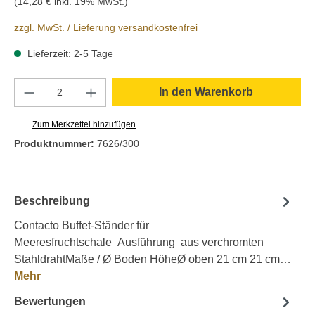
(14,28 € inkl. 19% MwSt.)
zzgl. MwSt. / Lieferung versandkostenfrei
Lieferzeit: 2-5 Tage
Produkt Anzahl: Gib den gewünschten Wert e
In den Warenkorb
Zum Merkzettel hinzufügen
Produktnummer:
7626/300
Beschreibung
Contacto Buffet-Ständer für
Meeresfruchtschale Ausführung aus verchromten
StahldrahtMaße / Ø Boden HöheØ oben 21 cm 21 cm…
Mehr
Bewertungen