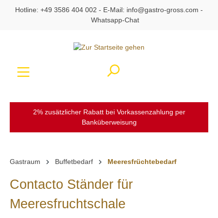
Hotline:
+49 3586 404 002
- E-Mail:
info@gastro-gross.com
-
alt springen
Whatsapp-Chat
Ware
2% zusätzlicher Rabatt bei Vorkassenzahlung per
Banküberweisung
Gastraum
Buffetbedarf
Meeresfrüchtebedarf
Contacto Ständer für
Meeresfruchtschale