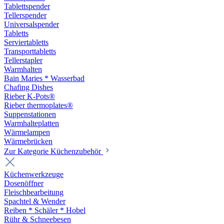
Tablettspender
Tellerspender
Universalspender
Tabletts
Serviertabletts
Transporttabletts
Tellerstapler
Warmhalten
Bain Maries * Wasserbad
Chafing Dishes
Rieber K-Pots®
Rieber thermoplates®
Suppenstationen
Warmhalteplatten
Wärmelampen
Wärmebrücken
Zur Kategorie Küchenzubehör
Küchenwerkzeuge
Dosenöffner
Fleischbearbeitung
Spachtel & Wender
Reiben * Schäler * Hobel
Rühr & Schneebesen