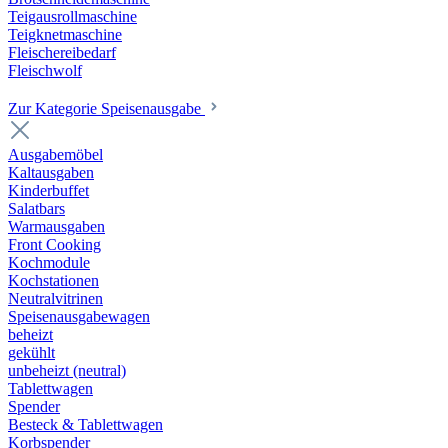
Teigausrollmaschine
Teigknetmaschine
Fleischereibedarf
Fleischwolf
Zur Kategorie Speisenausgabe
Ausgabemöbel
Kaltausgaben
Kinderbuffet
Salatbars
Warmausgaben
Front Cooking
Kochmodule
Kochstationen
Neutralvitrinen
Speisenausgabewagen
beheizt
gekühlt
unbeheizt (neutral)
Tablettwagen
Spender
Besteck & Tablettwagen
Korbspender