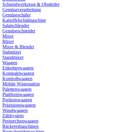
Schneidwerkzeug & Obstteiler
Gemüseverarbeitung
Gemüseschäler
Kartoffelschälmaschine
Salatschleuder
Gemüseschneider
Mixer
Blixer
Mixer & Blender
Stabmixer
Standmixer
Waagen
Etikettierwaagen
Kompaktwaagen
Kontrollwaagen
Mobile Wägestation
Palettenwaagen
Plattformwaagen
Portionswaagen
Präzisionswaagen
Wandwaagen
Zählsystem
Preisrechenwaagen
Bäckereimaschinen
Brotschneidemaschine