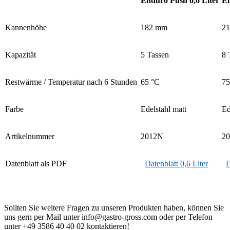
Enduro Push 0,6 Liter
En
Kannenhöhe
182 mm
2
Kapazität
5 Tassen
8 
Restwärme / Temperatur nach 6 Stunden
65 °C
75
Farbe
Edelstahl matt
Ed
Artikelnummer
2012N
20
Datenblatt als PDF
Datenblatt 0,6 Liter
D
Sollten Sie weitere Fragen zu unseren Produkten haben, können Sie
uns gern per Mail unter info@gastro-gross.com oder per Telefon
unter +49 3586 40 40 02 kontaktieren!