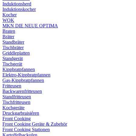
Induktionsherd
Induktionskocher
Kocher
WOK
MKN DIE NEUE OPTIMA
Braten
Bräter
Standbräter
Tischbräter
Griddleplatten
Standgerät
Tischgerät
Kippbratpfannen
Elektro-Kippbratpfannen
Gas-Kippbratpfannen
Fritteusen
Backwarenfritteusen
Standfritteusen
Tischfritteusen
Kochgeräte
Druckgarbraisiéren
Front Cooking
Front Cooking Geräte & Zubehör
Front Cooking Stationen
Kartoffelbackofen