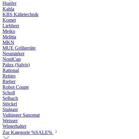
Hupfer
Kahla
KBS Kältetechnik
Komet
Liebherr
Meiko
Melitta
MKN
MUE Grillgeräte
Neumärker
NordCap
Palux (Salvis)
Rational
Retigo
Rieber
Robot Coupe
Scholl
Selbach
Stöckel
Stalgast
Vaihinger Sanomat
Weisser
Winterhalter
Zur Kategorie %SALE%