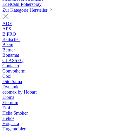
Edelstahl-Polierspray
Zur Kategorie Hersteller
ADE
APS
B.PRO
Bartscher
Beem
Berner
Bonamat
CLASSEQ
Contacto
Convotherm
Cool
Dito Sama
Dynamic
ecomax by Hobart
Eloma
Eternum
Etol
Helia Smoker
Helios
Hogastra
Hugentobler