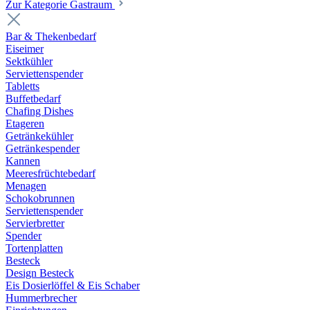
Zur Kategorie Gastraum
Bar & Thekenbedarf
Eiseimer
Sektkühler
Serviettenspender
Tabletts
Buffetbedarf
Chafing Dishes
Etageren
Getränkekühler
Getränkespender
Kannen
Meeresfrüchtebedarf
Menagen
Schokobrunnen
Serviettenspender
Servierbretter
Spender
Tortenplatten
Besteck
Design Besteck
Eis Dosierlöffel & Eis Schaber
Hummerbrecher