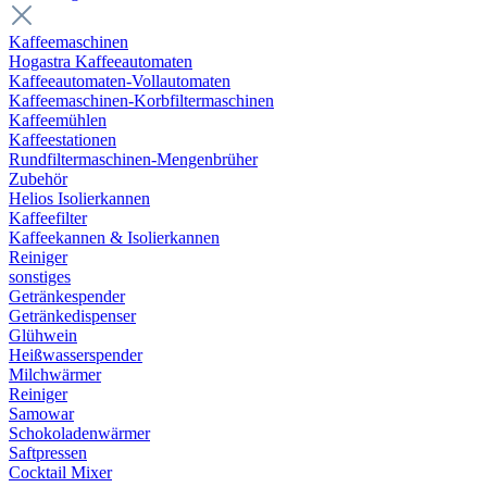
Kaffeemaschinen
Hogastra Kaffeeautomaten
Kaffeeautomaten-Vollautomaten
Kaffeemaschinen-Korbfiltermaschinen
Kaffeemühlen
Kaffeestationen
Rundfiltermaschinen-Mengenbrüher
Zubehör
Helios Isolierkannen
Kaffeefilter
Kaffeekannen & Isolierkannen
Reiniger
sonstiges
Getränkespender
Getränkedispenser
Glühwein
Heißwasserspender
Milchwärmer
Reiniger
Samowar
Schokoladenwärmer
Saftpressen
Cocktail Mixer