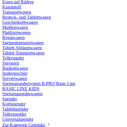
Essen auf Rädern
Kunststoff
Transportwagen
Besteck- und Tablettwagen
Geschirrkorbwagen
Muldenwagen
Plattformwagen
Regalwagen
Speisentransportwagen
Tablett Abräumwagen
Tablett Transportwagen
Tellerstapler
Servieren
Bankettwagen
Isoliergeschirr
Servierwagen
Speiseausgabesystem B.PRO Basic Line
BASIC LINE KIDS
Speisenausgabewagen
Spender
Korbspender
Tablettspender
Tellerspender
Universalspender
Zur Kategorie Getränke