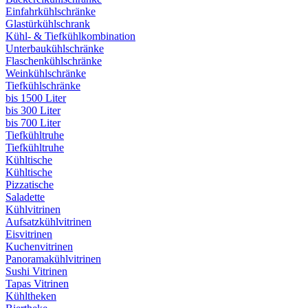
Einfahrkühlschränke
Glastürkühlschrank
Kühl- & Tiefkühlkombination
Unterbaukühlschränke
Flaschenkühlschränke
Weinkühlschränke
Tiefkühlschränke
bis 1500 Liter
bis 300 Liter
bis 700 Liter
Tiefkühltruhe
Tiefkühltruhe
Kühltische
Kühltische
Pizzatische
Saladette
Kühlvitrinen
Aufsatzkühlvitrinen
Eisvitrinen
Kuchenvitrinen
Panoramakühlvitrinen
Sushi Vitrinen
Tapas Vitrinen
Kühltheken