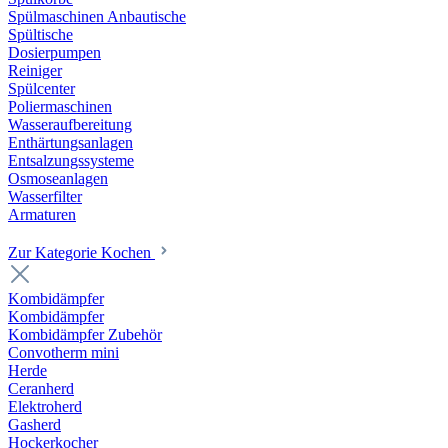
Spülmaschinen Anbautische
Spültische
Dosierpumpen
Reiniger
Spülcenter
Poliermaschinen
Wasseraufbereitung
Enthärtungsanlagen
Entsalzungssysteme
Osmoseanlagen
Wasserfilter
Armaturen
Zur Kategorie Kochen
Kombidämpfer
Kombidämpfer
Kombidämpfer Zubehör
Convotherm mini
Herde
Ceranherd
Elektroherd
Gasherd
Hockerkocher