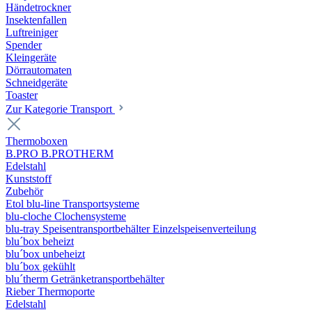
Händetrockner
Insektenfallen
Luftreiniger
Spender
Kleingeräte
Dörrautomaten
Schneidgeräte
Toaster
Zur Kategorie Transport
Thermoboxen
B.PRO B.PROTHERM
Edelstahl
Kunststoff
Zubehör
Etol blu-line Transportsysteme
blu-cloche Clochensysteme
blu-tray Speisentransportbehälter Einzelspeisenverteilung
blu´box beheizt
blu´box unbeheizt
blu´box gekühlt
blu´therm Getränketransportbehälter
Rieber Thermoporte
Edelstahl