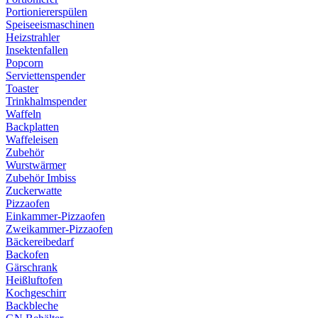
Portioniererspülen
Speiseeismaschinen
Heizstrahler
Insektenfallen
Popcorn
Serviettenspender
Toaster
Trinkhalmspender
Waffeln
Backplatten
Waffeleisen
Zubehör
Wurstwärmer
Zubehör Imbiss
Zuckerwatte
Pizzaofen
Einkammer-Pizzaofen
Zweikammer-Pizzaofen
Bäckereibedarf
Backofen
Gärschrank
Heißluftofen
Kochgeschirr
Backbleche