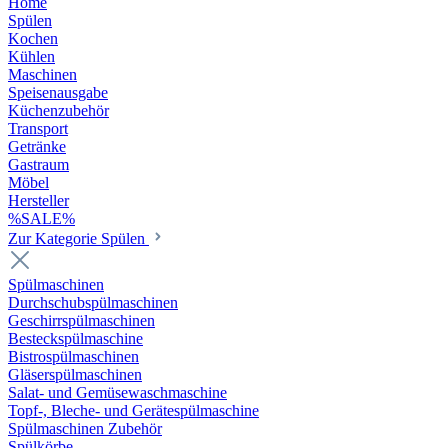
Home
Spülen
Kochen
Kühlen
Maschinen
Speisenausgabe
Küchenzubehör
Transport
Getränke
Gastraum
Möbel
Hersteller
%SALE%
Zur Kategorie Spülen
Spülmaschinen
Durchschubspülmaschinen
Geschirrspülmaschinen
Besteckspülmaschine
Bistrospülmaschinen
Gläserspülmaschinen
Salat- und Gemüsewaschmaschine
Topf-, Bleche- und Gerätespülmaschine
Spülmaschinen Zubehör
Spülkörbe