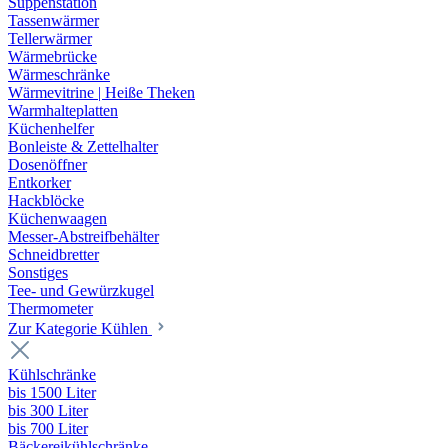
Suppenstation
Tassenwärmer
Tellerwärmer
Wärmebrücke
Wärmeschränke
Wärmevitrine | Heiße Theken
Warmhalteplatten
Küchenhelfer
Bonleiste & Zettelhalter
Dosenöffner
Entkorker
Hackblöcke
Küchenwaagen
Messer-Abstreifbehälter
Schneidbretter
Sonstiges
Tee- und Gewürzkugel
Thermometer
Zur Kategorie Kühlen
Kühlschränke
bis 1500 Liter
bis 300 Liter
bis 700 Liter
Bäckereikühlschränke