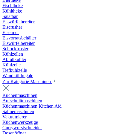
Biertheke
Fischtheke
Kühltheke
Salatbar
Eiswürfelbereiter
Eiscrusher
Eiseimer
Eisvorratsbehälter
Eiswürfelbereiter
Schockfroster
Kühlzellen
Abfallkühler
Kühlzelle
Tiefkühlzelle
Wandkühlregale
Zur Kategorie Maschinen
Küchenmaschinen
Aufschnittmaschinen
Küchenmaschinen Kitchen Aid
Sahnemaschinen
Vakuumierer
Küchenwerkzeuge
Currywurstschneider
Dosenöffner