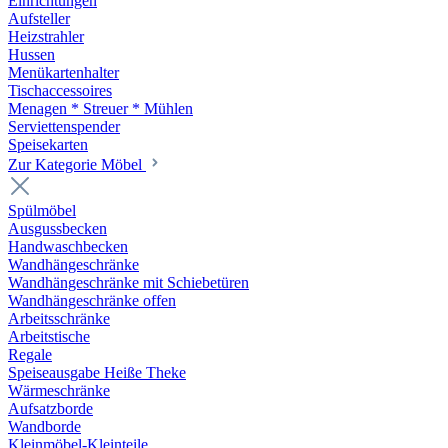
Einrichtungen
Aufsteller
Heizstrahler
Hussen
Menükartenhalter
Tischaccessoires
Menagen * Streuer * Mühlen
Serviettenspender
Speisekarten
Zur Kategorie Möbel
Spülmöbel
Ausgussbecken
Handwaschbecken
Wandhängeschränke
Wandhängeschränke mit Schiebetüren
Wandhängeschränke offen
Arbeitsschränke
Arbeitstische
Regale
Speiseausgabe Heiße Theke
Wärmeschränke
Aufsatzborde
Wandborde
Kleinmöbel-Kleinteile