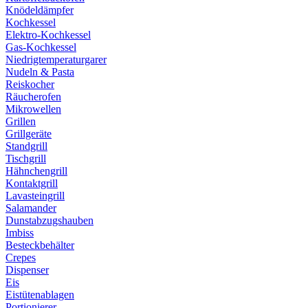
Knödeldämpfer
Kochkessel
Elektro-Kochkessel
Gas-Kochkessel
Niedrigtemperaturgarer
Nudeln & Pasta
Reiskocher
Räucherofen
Mikrowellen
Grillen
Grillgeräte
Standgrill
Tischgrill
Hähnchengrill
Kontaktgrill
Lavasteingrill
Salamander
Dunstabzugshauben
Imbiss
Besteckbehälter
Crepes
Dispenser
Eis
Eistütenablagen
Portionierer