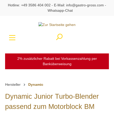
Hotline:
+49 3586 404 002
- E-Mail:
info@gastro-gross.com
-
alt springen
Whatsapp-Chat
Ware
2% zusätzlicher Rabatt bei Vorkassenzahlung per
Banküberweisung
Hersteller
Dynamic
Dynamic Junior Turbo-Blender
passend zum Motorblock BM