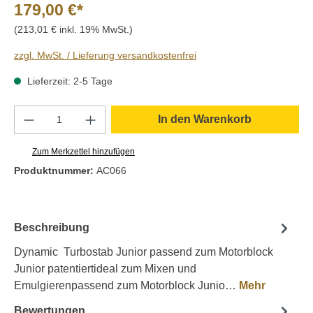
179,00 €*
(213,01 € inkl. 19% MwSt.)
zzgl. MwSt. / Lieferung versandkostenfrei
Lieferzeit: 2-5 Tage
Produkt Anzahl: Gib den gewünschten Wert e
In den Warenkorb
Zum Merkzettel hinzufügen
Produktnummer:
AC066
Beschreibung
Dynamic Turbostab Junior passend zum Motorblock
Junior patentiertideal zum Mixen und
Emulgierenpassend zum Motorblock Junio…
Mehr
Bewertungen