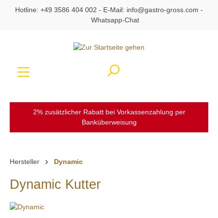
Hotline:
+49 3586 404 002
- E-Mail:
info@gastro-gross.com
-
alt springen
Whatsapp-Chat
Ware
2% zusätzlicher Rabatt bei Vorkassenzahlung per
Banküberweisung
Hersteller
Dynamic
Dynamic Kutter