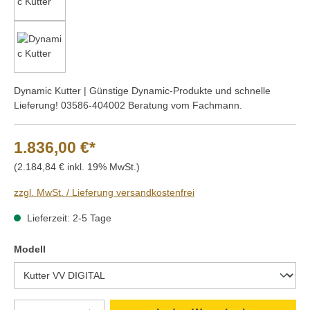
Dynamic Kutter | Günstige Dynamic-Produkte und schnelle
Lieferung! 03586-404002 Beratung vom Fachmann.
1.836,00 €*
(2.184,84 € inkl. 19% MwSt.)
zzgl. MwSt. / Lieferung versandkostenfrei
Lieferzeit: 2-5 Tage
auswählen
Modell
Produkt Anzahl: Gib den gewünschten Wert e