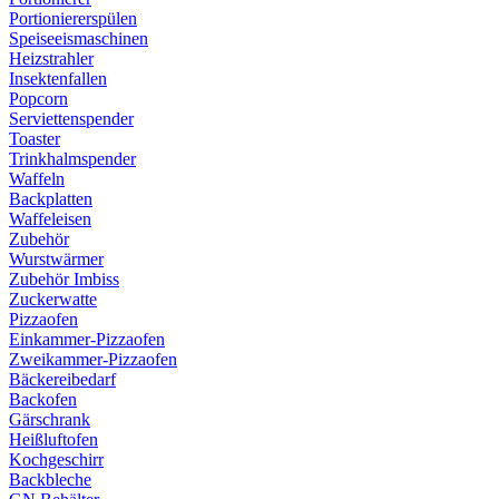
Portioniererspülen
Speiseeismaschinen
Heizstrahler
Insektenfallen
Popcorn
Serviettenspender
Toaster
Trinkhalmspender
Waffeln
Backplatten
Waffeleisen
Zubehör
Wurstwärmer
Zubehör Imbiss
Zuckerwatte
Pizzaofen
Einkammer-Pizzaofen
Zweikammer-Pizzaofen
Bäckereibedarf
Backofen
Gärschrank
Heißluftofen
Kochgeschirr
Backbleche