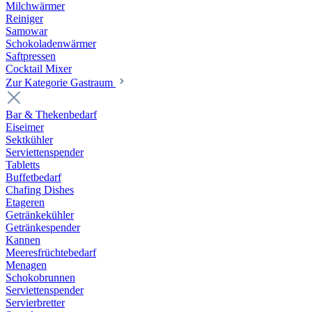
Milchwärmer
Reiniger
Samowar
Schokoladenwärmer
Saftpressen
Cocktail Mixer
Zur Kategorie Gastraum
Bar & Thekenbedarf
Eiseimer
Sektkühler
Serviettenspender
Tabletts
Buffetbedarf
Chafing Dishes
Etageren
Getränkekühler
Getränkespender
Kannen
Meeresfrüchtebedarf
Menagen
Schokobrunnen
Serviettenspender
Servierbretter