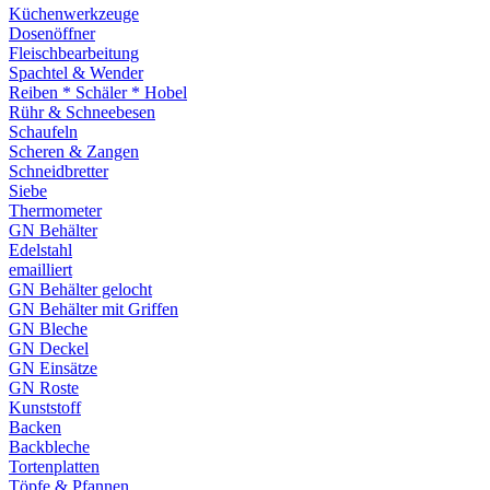
Küchenwerkzeuge
Dosenöffner
Fleischbearbeitung
Spachtel & Wender
Reiben * Schäler * Hobel
Rühr & Schneebesen
Schaufeln
Scheren & Zangen
Schneidbretter
Siebe
Thermometer
GN Behälter
Edelstahl
emailliert
GN Behälter gelocht
GN Behälter mit Griffen
GN Bleche
GN Deckel
GN Einsätze
GN Roste
Kunststoff
Backen
Backbleche
Tortenplatten
Töpfe & Pfannen