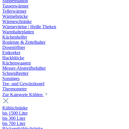
Suppenstation
Tassenwärmer
Tellerwärmer
Wärmebrücke
Wärmeschränke
Wärmevitrine | Heiße Theken
Warmhalteplatten
Küchenhelfer
Bonleiste & Zettelhalter
Dosenöffner
Entkorker
Hackblöcke
Küchenwaagen
Messer-Abstreifbehälter
Schneidbretter
Sonstiges
Tee- und Gewürzkugel
Thermometer
Zur Kategorie Kühlen
Kühlschränke
bis 1500 Liter
bis 300 Liter
bis 700 Liter
Bäckereikühlschränke