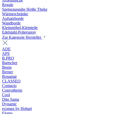
Arbeitstische
Regale
Speiseausgabe Heiße Theke
Wärmeschränke
Aufsatzborde
Wandborde
Kleinmöbel-Kleinteile
Edelstahl-Polierspray
Zur Kategorie Hersteller
ADE
APS
B.PRO
Bartscher
Beem
Berner
Bonamat
CLASSEQ
Contacto
Convotherm
Cool
Dito Sama
Dynamic
ecomax by Hobart
Eloma