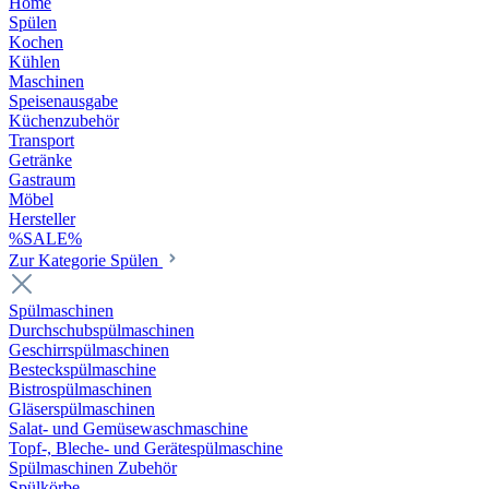
Home
Spülen
Kochen
Kühlen
Maschinen
Speisenausgabe
Küchenzubehör
Transport
Getränke
Gastraum
Möbel
Hersteller
%SALE%
Zur Kategorie Spülen
Spülmaschinen
Durchschubspülmaschinen
Geschirrspülmaschinen
Besteckspülmaschine
Bistrospülmaschinen
Gläserspülmaschinen
Salat- und Gemüsewaschmaschine
Topf-, Bleche- und Gerätespülmaschine
Spülmaschinen Zubehör
Spülkörbe