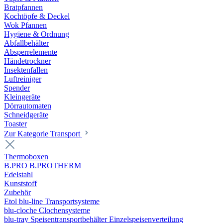
Bratpfannen
Kochtöpfe & Deckel
Wok Pfannen
Hygiene & Ordnung
Abfallbehälter
Absperrelemente
Händetrockner
Insektenfallen
Luftreiniger
Spender
Kleingeräte
Dörrautomaten
Schneidgeräte
Toaster
Zur Kategorie Transport
Thermoboxen
B.PRO B.PROTHERM
Edelstahl
Kunststoff
Zubehör
Etol blu-line Transportsysteme
blu-cloche Clochensysteme
blu-tray Speisentransportbehälter Einzelspeisenverteilung