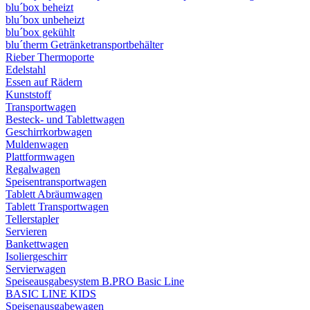
blu´box beheizt
blu´box unbeheizt
blu´box gekühlt
blu´therm Getränketransportbehälter
Rieber Thermoporte
Edelstahl
Essen auf Rädern
Kunststoff
Transportwagen
Besteck- und Tablettwagen
Geschirrkorbwagen
Muldenwagen
Plattformwagen
Regalwagen
Speisentransportwagen
Tablett Abräumwagen
Tablett Transportwagen
Tellerstapler
Servieren
Bankettwagen
Isoliergeschirr
Servierwagen
Speiseausgabesystem B.PRO Basic Line
BASIC LINE KIDS
Speisenausgabewagen