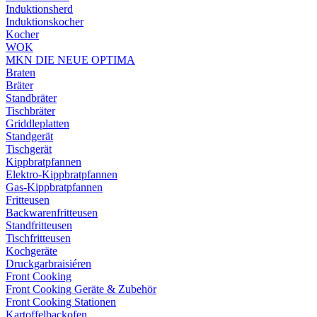
Induktionsherd
Induktionskocher
Kocher
WOK
MKN DIE NEUE OPTIMA
Braten
Bräter
Standbräter
Tischbräter
Griddleplatten
Standgerät
Tischgerät
Kippbratpfannen
Elektro-Kippbratpfannen
Gas-Kippbratpfannen
Fritteusen
Backwarenfritteusen
Standfritteusen
Tischfritteusen
Kochgeräte
Druckgarbraisiéren
Front Cooking
Front Cooking Geräte & Zubehör
Front Cooking Stationen
Kartoffelbackofen