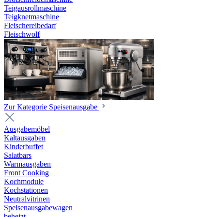
Teigausrollmaschine
Teigknetmaschine
Fleischereibedarf
Fleischwolf
Zur Kategorie Speisenausgabe
Ausgabemöbel
Kaltausgaben
Kinderbuffet
Salatbars
Warmausgaben
Front Cooking
Kochmodule
Kochstationen
Neutralvitrinen
Speisenausgabewagen
beheizt