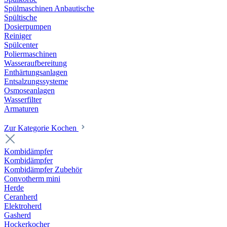
Spülmaschinen Anbautische
Spültische
Dosierpumpen
Reiniger
Spülcenter
Poliermaschinen
Wasseraufbereitung
Enthärtungsanlagen
Entsalzungssysteme
Osmoseanlagen
Wasserfilter
Armaturen
Zur Kategorie Kochen
Kombidämpfer
Kombidämpfer
Kombidämpfer Zubehör
Convotherm mini
Herde
Ceranherd
Elektroherd
Gasherd
Hockerkocher