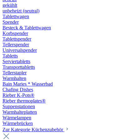
gekühlt
unbeheizt (neutral)
Tablettwagen
Spender
Besteck & Tablettwagen
Korbspender
Tablettspender
Tellerspender
Universalspender
Tabletts
Serviertabletts
Transporttabletts
Tellerstapler
Warmhalten
Bain Maries * Wasserbad
Chafing Dishes
Rieber K-Pots®
Rieber thermoplates®
Suppenstationen
Warmhalteplatten
Wärmelampen
Wärmebrücken
Zur Kategorie Küchenzubehör