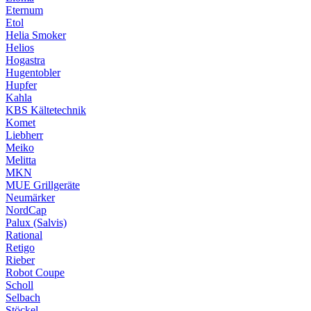
Eternum
Etol
Helia Smoker
Helios
Hogastra
Hugentobler
Hupfer
Kahla
KBS Kältetechnik
Komet
Liebherr
Meiko
Melitta
MKN
MUE Grillgeräte
Neumärker
NordCap
Palux (Salvis)
Rational
Retigo
Rieber
Robot Coupe
Scholl
Selbach
Stöckel