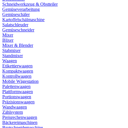
Schneidwerkzeug & Obstteiler
Gemüseverarbeitung
Gemüseschäler
Kartoffelschälmaschine
Salatschleuder
Gemüseschneider
Mixer
Blixer
Mixer & Blender
Stabmixer
Standmixer
Waagen
Etikettierwaagen
Kompaktwaagen
Kontrollwaagen
Mobile Wägestation
Palettenwaagen
Plattformwaagen
Portionswaagen
Präzisionswaagen
Wandwaagen
Zählsystem
Preisrechenwaagen
Bäckereimaschinen
Brotschneidemaschine