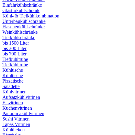
Einfahrkühlschränke
Glastürkühlschrank
Kühl- & Tiefkühlkombination
Unterbaukühlschränke
Flaschenkühlschränke
Weinkühlschränke
Tiefkühlschränke
bis 1500 Liter
bis 300 Liter
bis 700 Liter
Tiefkühltruhe
Tiefkühltruhe
Kühltische
Kühltische
Pizzatische
Saladette
Kühlvitrinen
Aufsatzkühlvitrinen
Eisvitrinen
Kuchenvitrinen
Panoramakühlvitrinen
Sushi Vitrinen
Tapas Vitrinen
Kühltheken