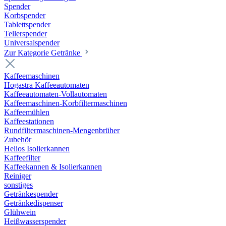
Spender
Korbspender
Tablettspender
Tellerspender
Universalspender
Zur Kategorie Getränke
Kaffeemaschinen
Hogastra Kaffeeautomaten
Kaffeeautomaten-Vollautomaten
Kaffeemaschinen-Korbfiltermaschinen
Kaffeemühlen
Kaffeestationen
Rundfiltermaschinen-Mengenbrüher
Zubehör
Helios Isolierkannen
Kaffeefilter
Kaffeekannen & Isolierkannen
Reiniger
sonstiges
Getränkespender
Getränkedispenser
Glühwein
Heißwasserspender