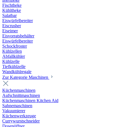
Biertheke
Fischtheke
Kühltheke
Salatbar
Eiswürfelbereiter
Eiscrusher
Eiseimer
Eisvorratsbehälter
Eiswürfelbereiter
Schockfroster
Kühlzellen
Abfallkühler
Kühlzelle
Tiefkühlzelle
Wandkühlregale
Zur Kategorie Maschinen
Küchenmaschinen
Aufschnittmaschinen
Küchenmaschinen Kitchen Aid
Sahnemaschinen
Vakuumierer
Küchenwerkzeuge
Currywurstschneider
Dosenöffner