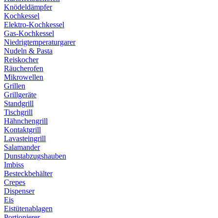
Knödeldämpfer
Kochkessel
Elektro-Kochkessel
Gas-Kochkessel
Niedrigtemperaturgarer
Nudeln & Pasta
Reiskocher
Räucherofen
Mikrowellen
Grillen
Grillgeräte
Standgrill
Tischgrill
Hähnchengrill
Kontaktgrill
Lavasteingrill
Salamander
Dunstabzugshauben
Imbiss
Besteckbehälter
Crepes
Dispenser
Eis
Eistütenablagen
Portionierer