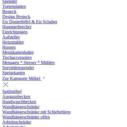
Spender
Tortenplatten
Besteck
Design Besteck
Eis Dosierlöffel & Eis Schaber
Hummerbrecher
Einrichtungen
Aufsteller
Heizstrahler
Hussen
Menükartenhalter
Tischaccessoires
Menagen * Streuer * Mühlen
Serviettenspender
Speisekarten
Zur Kategorie Möbel
Spülmöbel
Ausgussbecken
Handwaschbecken
Wandhängeschränke
Wandhängeschränke mit Schiebetüren
Wandhängeschränke offen
Arbeitsschränke