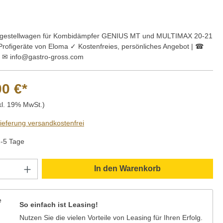
gestellwagen für Kombidämpfer GENIUS MT und MULTIMAX 20-21
 Profigeräte von Eloma ✓ Kostenfreies, persönliches Angebot | ☎
 ✉ info@gastro-gross.com
00 €*
kl. 19% MwSt.)
Lieferung versandkostenfrei
2-5 Tage
Anzahl: Gib den gewünschten Wert ein oder
In den Warenkorb
So einfach ist Leasing!
Nutzen Sie die vielen Vorteile von Leasing für Ihren Erfolg.