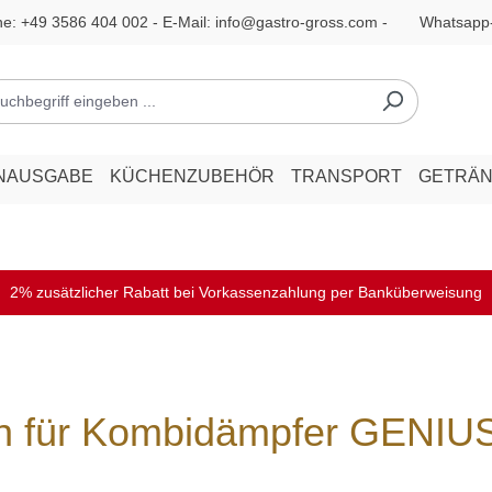
ne:
+49 3586 404 002
- E-Mail:
info@gastro-gross.com
-
Whatsapp
NAUSGABE
KÜCHENZUBEHÖR
TRANSPORT
GETRÄ
2% zusätzlicher Rabatt bei Vorkassenzahlung per Banküberweisung
en für Kombidämpfer GENI