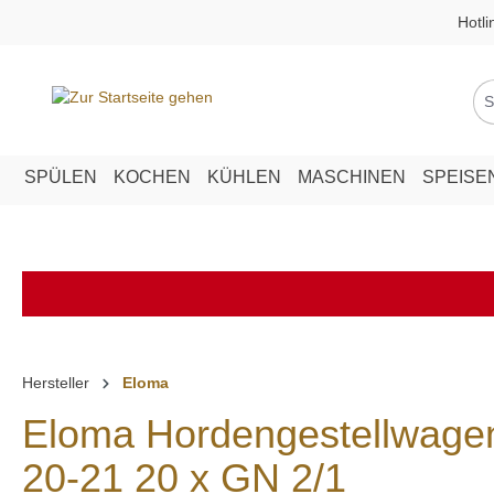
Hotli
springen
Zur Hauptnavigation springen
SPÜLEN
KOCHEN
KÜHLEN
MASCHINEN
SPEISE
Hersteller
Eloma
Eloma Hordengestellwag
20-21 20 x GN 2/1