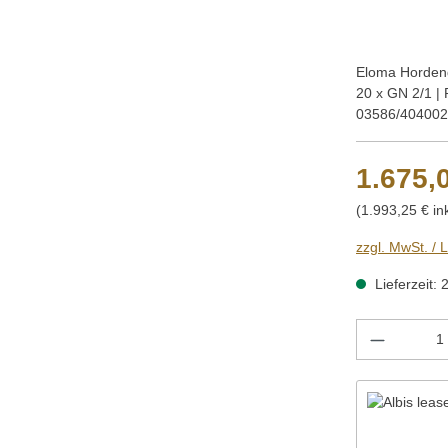
Eloma Horden
20 x GN 2/1 |
03586/404002
1.675,
(1.993,25 € in
zzgl. MwSt. / 
Lieferzeit: 
Produkt 