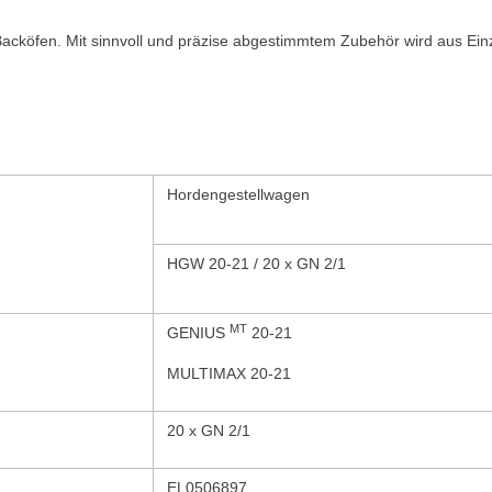
cköfen. Mit sinnvoll und präzise abgestimmtem Zubehör wird aus Einz
Hordengestellwagen
HGW 20-21 / 20 x GN 2/1
MT
GENIUS
20-21
MULTIMAX 20-21
20 x GN 2/1
EL0506897