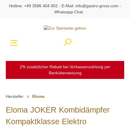
Hotline:
+49 3586 404 002
- E-Mail:
info@gastro-gross.com
-
alt springen
Whatsapp-Chat
Ware
2% zusätzlicher Rabatt bei Vorkassenzahlung per
Banküberweisung
Hersteller
Eloma
Eloma JOKER Kombidämpfer
Kompaktklasse Elektro