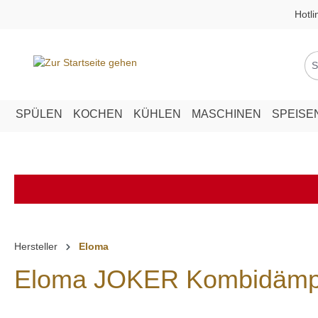
Hotli
springen
Zur Hauptnavigation springen
SPÜLEN
KOCHEN
KÜHLEN
MASCHINEN
SPEISE
Hersteller
Eloma
Eloma JOKER Kombidämpfe