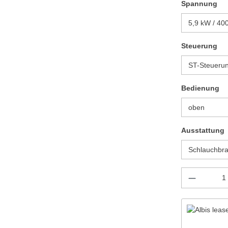
au
Spannung
au
Steuerung
au
Bedienung
Ausstattung
Produkt 