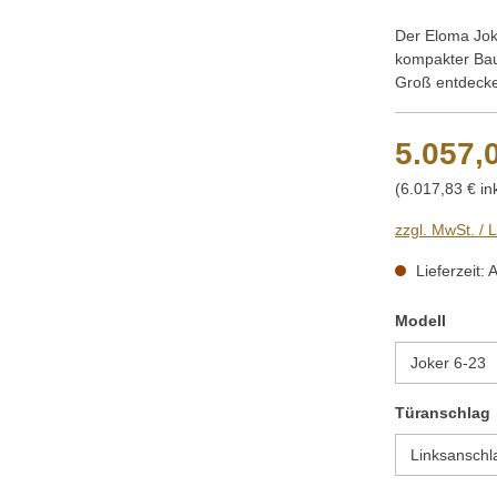
Der Eloma Joke
kompakter Bauw
Groß entdeck
5.057,
(6.017,83 € in
zzgl. MwSt. / 
Lieferzeit: 
auswä
Modell
Türanschlag