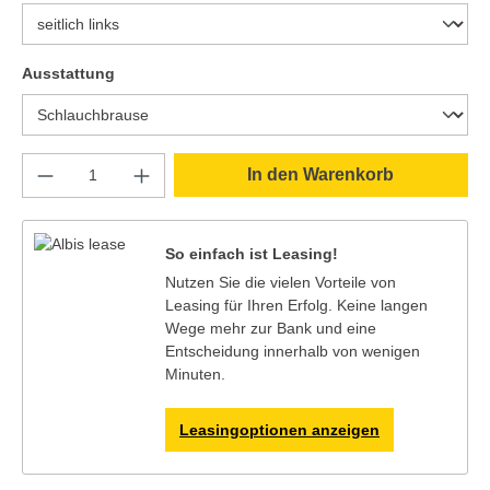
auswählen
Ausstattung
Produkt Anzahl: Gib den gewünschten Wert e
In den Warenkorb
So einfach ist Leasing!
Nutzen Sie die vielen Vorteile von
Leasing für Ihren Erfolg. Keine langen
Wege mehr zur Bank und eine
Entscheidung innerhalb von wenigen
Minuten.
Leasingoptionen anzeigen