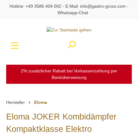
Hotline:
+49 3586 404 002
- E-Mail:
info@gastro-gross.com
-
alt springen
Whatsapp-Chat
Ware
2% zusätzlicher Rabatt bei Vorkassenzahlung per
Banküberweisung
Hersteller
Eloma
Eloma JOKER Kombidämpfer
Kompaktklasse Elektro