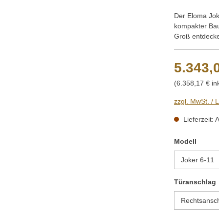
Der Eloma Joke
kompakter Bauw
Groß entdeck
5.343,
(6.358,17 € in
zzgl. MwSt. / 
Lieferzeit: 
auswä
Modell
Türanschlag