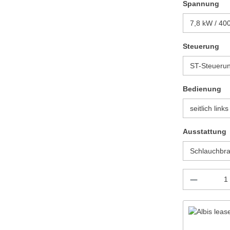
au
Spannung
au
Steuerung
au
Bedienung
Ausstattung
Produkt 