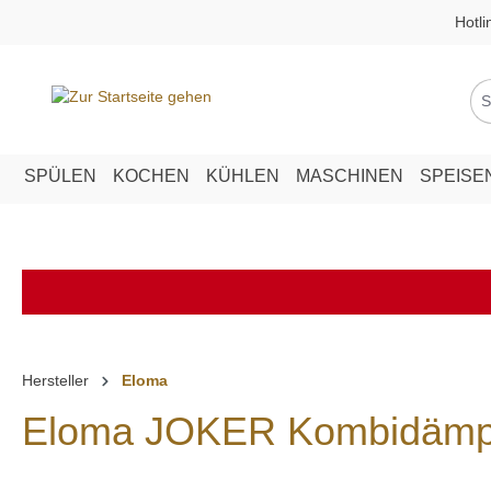
Hotli
springen
Zur Hauptnavigation springen
SPÜLEN
KOCHEN
KÜHLEN
MASCHINEN
SPEISE
Hersteller
Eloma
Eloma JOKER Kombidämpfe