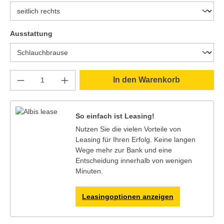
auswählen
Ausstattung
Produkt Anzahl: Gib den gewünschten Wert e
In den Warenkorb
So einfach ist Leasing!
Nutzen Sie die vielen Vorteile von
Leasing für Ihren Erfolg. Keine langen
Wege mehr zur Bank und eine
Entscheidung innerhalb von wenigen
Minuten.
Leasingoptionen anzeigen