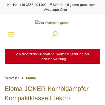
Hotline:
+49 3586 404 002
- E-Mail:
info@gastro-gross.com
-
alt springen
Whatsapp-Chat
Ware
2% zusätzlicher Rabatt bei Vorkassenzahlung per
Banküberweisung
Hersteller
Eloma
Eloma JOKER Kombidämpfer
Kompaktklasse Elektro