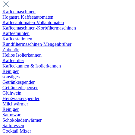
Kaffeemaschinen
Hogastra Kaffeeautomaten
Kaffeeautomaten-Vollautomaten
Kaffeemaschinen-Korbfiltermaschinen
Kaffeemühlen
Kaffeestationen
Rundfiltermaschinen-Mengenbrüher
Zubehör
Helios Isolierkannen
Kaffeefilter
Kaffeekannen & Isolierkannen
Reiniger
sonstiges
Getränkespender
Getränkedispenser
Glühwein
Heißwasserspender
Milchwärmer
Reiniger
Samowar
Schokoladenwärmer
Saftpressen
Cocktail Mixer