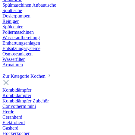
Spülmaschinen Anbautische
Spültische
Dosierpumpen
Reiniger
Spülcenter
Poliermaschinen
Wasseraufbereitung
Enthärtungsanlagen
Entsalzungssysteme
Osmoseanlagen
Wasserfilter
Armaturen
Zur Kategorie Kochen
Kombidämpfer
Kombidämpfer
Kombidämpfer Zubehör
Convotherm mini
Herde
Ceranherd
Elektroherd
Gasherd
Hockerkocher