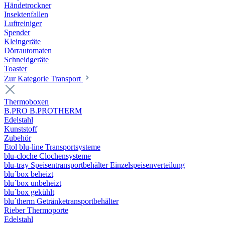
Händetrockner
Insektenfallen
Luftreiniger
Spender
Kleingeräte
Dörrautomaten
Schneidgeräte
Toaster
Zur Kategorie Transport
Thermoboxen
B.PRO B.PROTHERM
Edelstahl
Kunststoff
Zubehör
Etol blu-line Transportsysteme
blu-cloche Clochensysteme
blu-tray Speisentransportbehälter Einzelspeisenverteilung
blu´box beheizt
blu´box unbeheizt
blu´box gekühlt
blu´therm Getränketransportbehälter
Rieber Thermoporte
Edelstahl