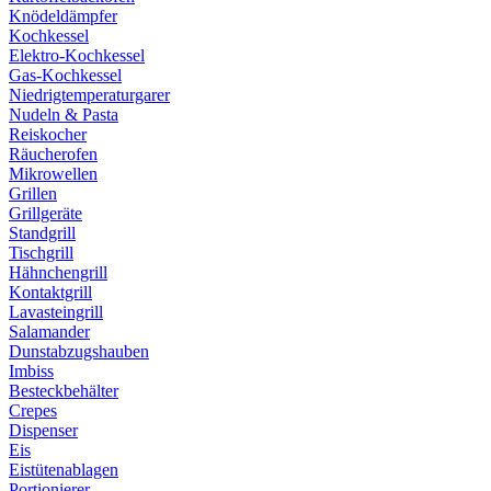
Knödeldämpfer
Kochkessel
Elektro-Kochkessel
Gas-Kochkessel
Niedrigtemperaturgarer
Nudeln & Pasta
Reiskocher
Räucherofen
Mikrowellen
Grillen
Grillgeräte
Standgrill
Tischgrill
Hähnchengrill
Kontaktgrill
Lavasteingrill
Salamander
Dunstabzugshauben
Imbiss
Besteckbehälter
Crepes
Dispenser
Eis
Eistütenablagen
Portionierer