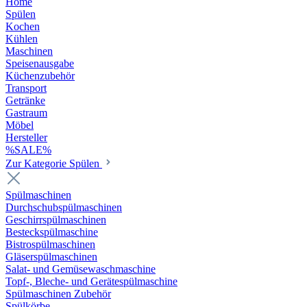
Home
Spülen
Kochen
Kühlen
Maschinen
Speisenausgabe
Küchenzubehör
Transport
Getränke
Gastraum
Möbel
Hersteller
%SALE%
Zur Kategorie Spülen
Spülmaschinen
Durchschubspülmaschinen
Geschirrspülmaschinen
Besteckspülmaschine
Bistrospülmaschinen
Gläserspülmaschinen
Salat- und Gemüsewaschmaschine
Topf-, Bleche- und Gerätespülmaschine
Spülmaschinen Zubehör
Spülkörbe