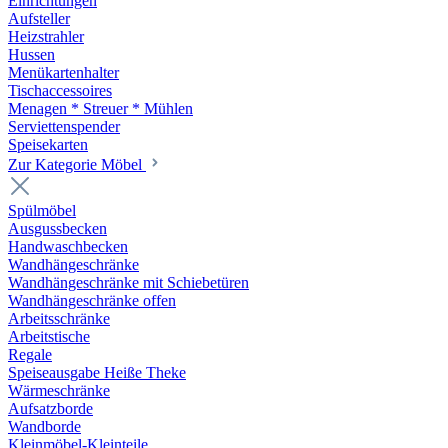
Einrichtungen
Aufsteller
Heizstrahler
Hussen
Menükartenhalter
Tischaccessoires
Menagen * Streuer * Mühlen
Serviettenspender
Speisekarten
Zur Kategorie Möbel
Spülmöbel
Ausgussbecken
Handwaschbecken
Wandhängeschränke
Wandhängeschränke mit Schiebetüren
Wandhängeschränke offen
Arbeitsschränke
Arbeitstische
Regale
Speiseausgabe Heiße Theke
Wärmeschränke
Aufsatzborde
Wandborde
Kleinmöbel-Kleinteile