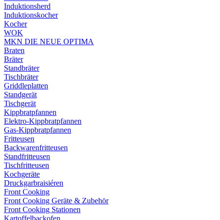
Induktionsherd
Induktionskocher
Kocher
WOK
MKN DIE NEUE OPTIMA
Braten
Bräter
Standbräter
Tischbräter
Griddleplatten
Standgerät
Tischgerät
Kippbratpfannen
Elektro-Kippbratpfannen
Gas-Kippbratpfannen
Fritteusen
Backwarenfritteusen
Standfritteusen
Tischfritteusen
Kochgeräte
Druckgarbraisiéren
Front Cooking
Front Cooking Geräte & Zubehör
Front Cooking Stationen
Kartoffelbackofen