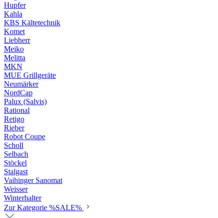
Hupfer
Kahla
KBS Kältetechnik
Komet
Liebherr
Meiko
Melitta
MKN
MUE Grillgeräte
Neumärker
NordCap
Palux (Salvis)
Rational
Retigo
Rieber
Robot Coupe
Scholl
Selbach
Stöckel
Stalgast
Vaihinger Sanomat
Weisser
Winterhalter
Zur Kategorie %SALE%