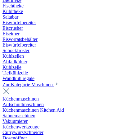
Biertheke
Fischtheke
Kühltheke
Salatbar
Eiswürfelbereiter
Eiscrusher
Eiseimer
Eisvorratsbehälter
Eiswürfelbereiter
Schockfroster
Kühlzellen
Abfallkühler
Kühlzelle
Tiefkühlzelle
Wandkühlregale
Zur Kategorie Maschinen
Küchenmaschinen
Aufschnittmaschinen
Küchenmaschinen Kitchen Aid
Sahnemaschinen
Vakuumierer
Küchenwerkzeuge
Currywurstschneider
Dosenöffner