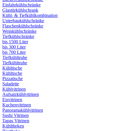
Einfahrkühlschränke
Glastürkühlschrank
Kühl- & Tiefkühlkombination
Unterbaukühlschränke
Flaschenkühlschränke
Weinkühlschränke
Tiefkühlschränke
bis 1500 Liter
bis 300 Liter
bis 700 Liter
Tiefkühltruhe
Tiefkühltruhe
Kühltische
Kühltische
Pizzatische
Saladette
Kühlvitrinen
Aufsatzkühlvitrinen
Eisvitrinen
Kuchenvitrinen
Panoramakühlvitrinen
Sushi Vitrinen
Tapas Vitrinen
Kühltheken