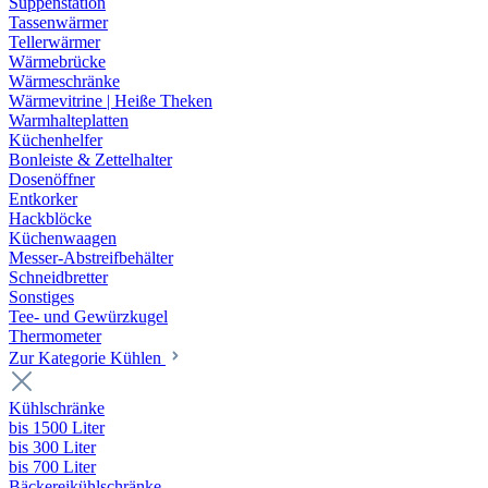
Suppenstation
Tassenwärmer
Tellerwärmer
Wärmebrücke
Wärmeschränke
Wärmevitrine | Heiße Theken
Warmhalteplatten
Küchenhelfer
Bonleiste & Zettelhalter
Dosenöffner
Entkorker
Hackblöcke
Küchenwaagen
Messer-Abstreifbehälter
Schneidbretter
Sonstiges
Tee- und Gewürzkugel
Thermometer
Zur Kategorie Kühlen
Kühlschränke
bis 1500 Liter
bis 300 Liter
bis 700 Liter
Bäckereikühlschränke