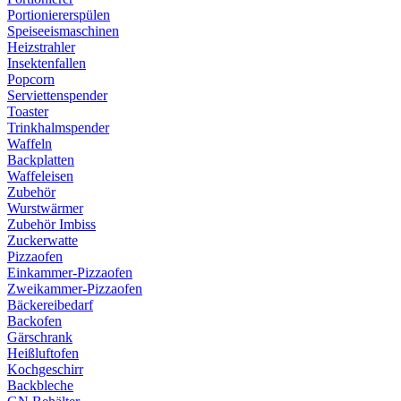
Portioniererspülen
Speiseeismaschinen
Heizstrahler
Insektenfallen
Popcorn
Serviettenspender
Toaster
Trinkhalmspender
Waffeln
Backplatten
Waffeleisen
Zubehör
Wurstwärmer
Zubehör Imbiss
Zuckerwatte
Pizzaofen
Einkammer-Pizzaofen
Zweikammer-Pizzaofen
Bäckereibedarf
Backofen
Gärschrank
Heißluftofen
Kochgeschirr
Backbleche