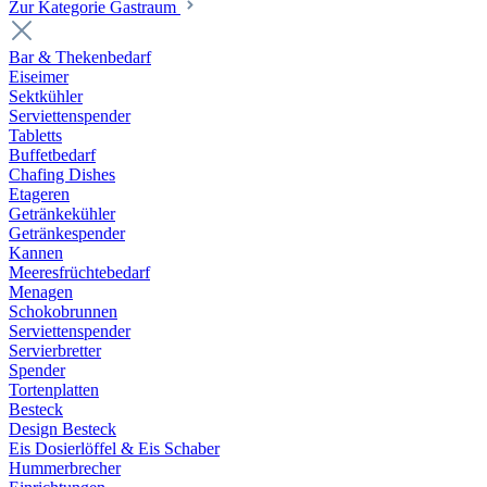
Zur Kategorie Gastraum
Bar & Thekenbedarf
Eiseimer
Sektkühler
Serviettenspender
Tabletts
Buffetbedarf
Chafing Dishes
Etageren
Getränkekühler
Getränkespender
Kannen
Meeresfrüchtebedarf
Menagen
Schokobrunnen
Serviettenspender
Servierbretter
Spender
Tortenplatten
Besteck
Design Besteck
Eis Dosierlöffel & Eis Schaber
Hummerbrecher