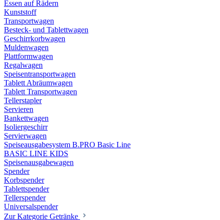
Essen auf Rädern
Kunststoff
Transportwagen
Besteck- und Tablettwagen
Geschirrkorbwagen
Muldenwagen
Plattformwagen
Regalwagen
Speisentransportwagen
Tablett Abräumwagen
Tablett Transportwagen
Tellerstapler
Servieren
Bankettwagen
Isoliergeschirr
Servierwagen
Speiseausgabesystem B.PRO Basic Line
BASIC LINE KIDS
Speisenausgabewagen
Spender
Korbspender
Tablettspender
Tellerspender
Universalspender
Zur Kategorie Getränke