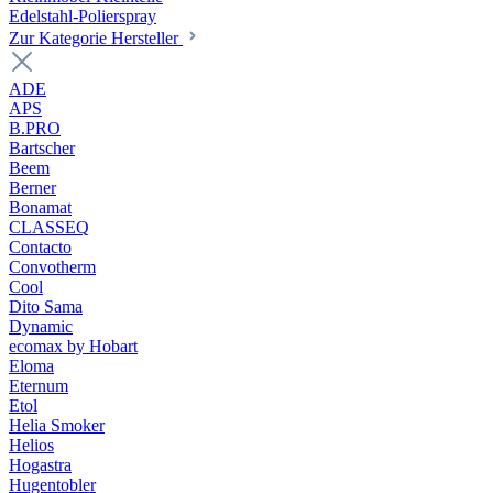
Edelstahl-Polierspray
Zur Kategorie Hersteller
ADE
APS
B.PRO
Bartscher
Beem
Berner
Bonamat
CLASSEQ
Contacto
Convotherm
Cool
Dito Sama
Dynamic
ecomax by Hobart
Eloma
Eternum
Etol
Helia Smoker
Helios
Hogastra
Hugentobler