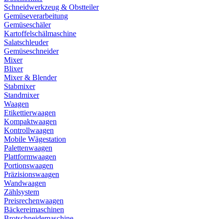
Schneidwerkzeug & Obstteiler
Gemüseverarbeitung
Gemüseschäler
Kartoffelschälmaschine
Salatschleuder
Gemüseschneider
Mixer
Blixer
Mixer & Blender
Stabmixer
Standmixer
Waagen
Etikettierwaagen
Kompaktwaagen
Kontrollwaagen
Mobile Wägestation
Palettenwaagen
Plattformwaagen
Portionswaagen
Präzisionswaagen
Wandwaagen
Zählsystem
Preisrechenwaagen
Bäckereimaschinen
Brotschneidemaschine