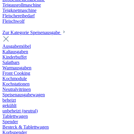
Teigausrollmaschine
Teigknetmaschine
Fleischereibedarf
Fleischwolf
Zur Kategorie Speisenausgabe
Ausgabemöbel
Kaltausgaben
Kinderbuffet
Salatbars
Warmausgaben
Front Cooking
Kochmodule
Kochstationen
Neutralvitrinen
Speisenausgabewagen
beheizt
gekühlt
unbeheizt (neutral)
Tablettwagen
Spender
Besteck & Tablettwagen
Korbspender