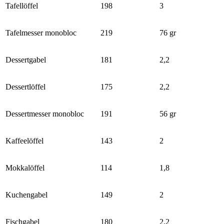
Tafellöffel
198
3
Tafelmesser monobloc
219
76 gr
Dessertgabel
181
2,2
Dessertlöffel
175
2,2
Dessertmesser monobloc
191
56 gr
Kaffeelöffel
143
2
Mokkalöffel
114
1,8
Kuchengabel
149
2
Fischgabel
180
2,2