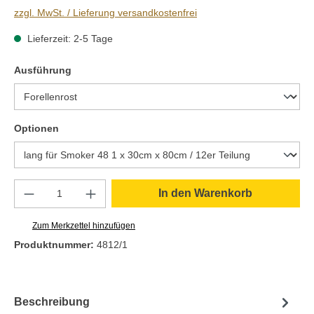
zzgl. MwSt. / Lieferung versandkostenfrei
Lieferzeit: 2-5 Tage
auswählen
Ausführung
auswählen
Optionen
Produkt Anzahl: Gib den gewünschten Wert e
In den Warenkorb
Zum Merkzettel hinzufügen
Produktnummer:
4812/1
Beschreibung