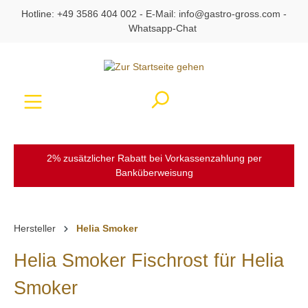
Hotline:
+49 3586 404 002
- E-Mail:
info@gastro-gross.com
-
alt springen
Whatsapp-Chat
Ware
2% zusätzlicher Rabatt bei Vorkassenzahlung per
Banküberweisung
Hersteller
Helia Smoker
Helia Smoker Fischrost für Helia
Smoker