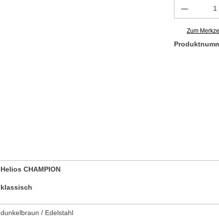
Produkt 
Zum Merkzet
Produktnum
Helios CHAMPION
klassisch
dunkelbraun / Edelstahl