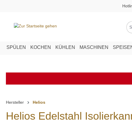
Hotli
springen
Zur Hauptnavigation springen
SPÜLEN
KOCHEN
KÜHLEN
MASCHINEN
SPEISE
Hersteller
Helios
Helios Edelstahl Isolierk