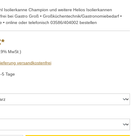
hl Isolierkanne Champion und weitere Helios Isolierkannen
frei bei Gastro Groß • Großküchentechnik/Gastronomiebedarf •
e • online oder telefonisch 03586/404002 bestellen
€*
 19% MwSt.)
Lieferung versandkostenfrei
2-5 Tage
len
wählen