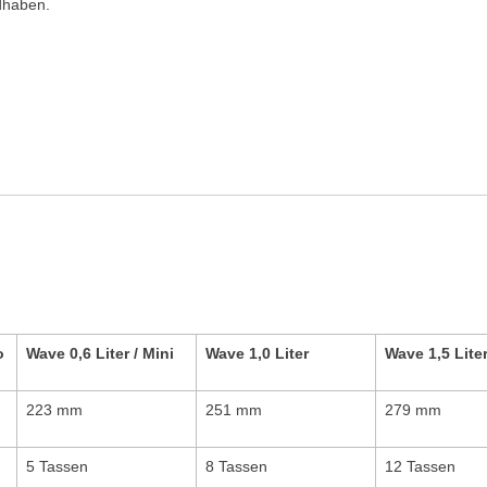
dhaben.
o
Wave 0,6 Liter / Mini
Wave 1,0 Liter
Wave 1,5 Liter
223 mm
251 mm
279 mm
5 Tassen
8 Tassen
12 Tassen