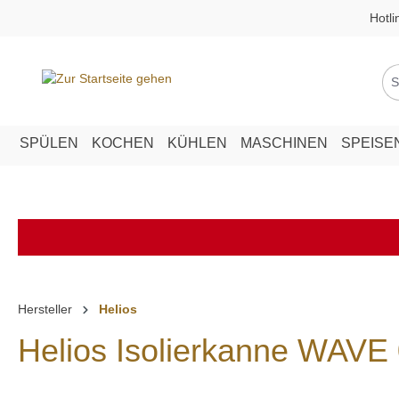
Hotli
springen
Zur Hauptnavigation springen
SPÜLEN
KOCHEN
KÜHLEN
MASCHINEN
SPEISE
Hersteller
Helios
Helios Isolierkanne WAVE 0,3