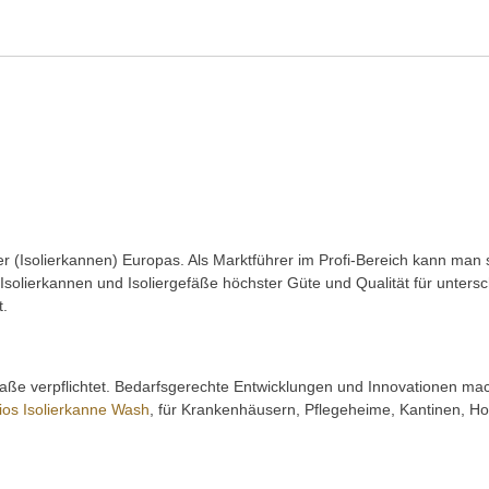
eller (Isolierkannen) Europas. Als Marktführer im Profi-Bereich kann ma
solierkannen und Isoliergefäße höchster Güte und Qualität für unters
t.
aße verpflichtet. Bedarfsgerechte Entwicklungen und Innovationen mach
ios Isolierkanne Wash
, für Krankenhäusern, Pflegeheime, Kantinen, Hot