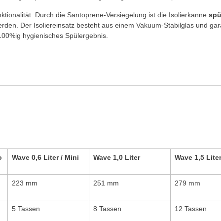
tionalität. Durch die Santoprene-Versiegelung ist die Isolierkanne
spü
en. Der Isoliereinsatz besteht aus einem Vakuum-Stabilglas und garan
n 100%ig hygienisches Spülergebnis.
o
Wave 0,6 Liter / Mini
Wave 1,0 Liter
Wave 1,5 Liter
223 mm
251 mm
279 mm
5 Tassen
8 Tassen
12 Tassen