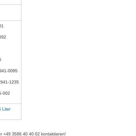
01
-092
6
6
2941-0085
2941-1235
5-002
 Liter
r +49 3586 40 40 02 kontaktieren!