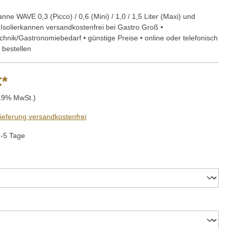
anne WAVE 0,3 (Picco) / 0,6 (Mini) / 1,0 / 1,5 Liter (Maxi) und
 Isolierkannen versandkostenfrei bei Gastro Groß •
nik/Gastronomiebedarf • günstige Preise • online oder telefonisch
bestellen
€*
 19% MwSt.)
Lieferung versandkostenfrei
2-5 Tage
len
wählen