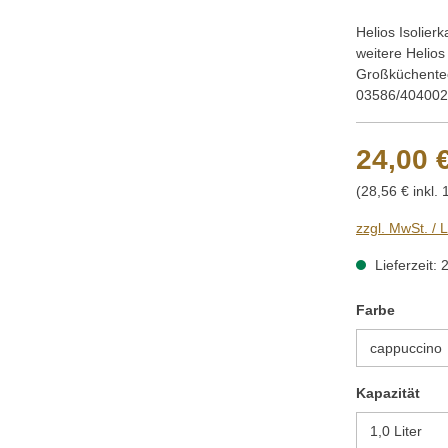
Helios Isolierk
weitere Helios
Großküchentech
03586/404002 
24,00 
(28,56 € inkl.
zzgl. MwSt. / 
Lieferzeit: 
auswäh
Farbe
aus
Kapazität