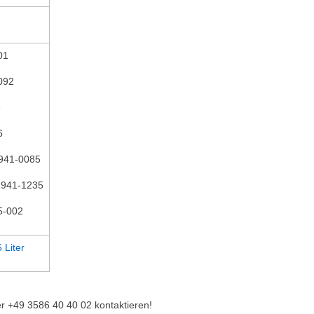
01
-092
6
6
2941-0085
2941-1235
5-002
 Liter
r +49 3586 40 40 02 kontaktieren!