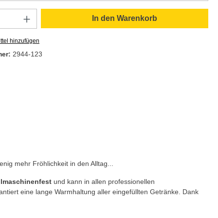
Anzahl: Gib den gewünschten Wert ein oder
In den Warenkorb
tel hinzufügen
mer:
2944-123
g mehr Fröhlichkeit in den Alltag...
lmaschinenfest
und kann in allen professionellen
tiert eine lange Warmhaltung aller eingefüllten Getränke. Dank