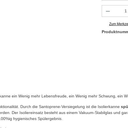
Produkt 
Zum Merkzet
Produktnum
kanne ein Wenig mehr Lebensfreude, ein Wenig mehr Schwung, ein Weni
tionalität. Durch die Santoprene-Versiegelung ist die Isolierkanne
spü
en. Der Isoliereinsatz besteht aus einem Vakuum-Stabilglas und garan
n 100%ig hygienisches Spülergebnis.