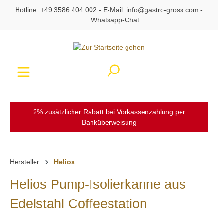
Hotline:
+49 3586 404 002
- E-Mail:
info@gastro-gross.com
-
alt springen
Whatsapp-Chat
Ware
2% zusätzlicher Rabatt bei Vorkassenzahlung per
Banküberweisung
Hersteller
Helios
Helios Pump-Isolierkanne aus
Edelstahl Coffeestation