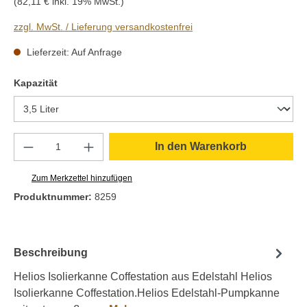
(82,11 € inkl. 19% MwSt.)
zzgl. MwSt. / Lieferung versandkostenfrei
Lieferzeit: Auf Anfrage
auswählen
Kapazität
Produkt Anzahl: Gib den gewünschten Wert e
In den Warenkorb
Zum Merkzettel hinzufügen
Produktnummer:
8259
Beschreibung
Helios Isolierkanne Coffestation aus Edelstahl Helios
Isolierkanne Coffestation.Helios Edelstahl-Pumpkanne