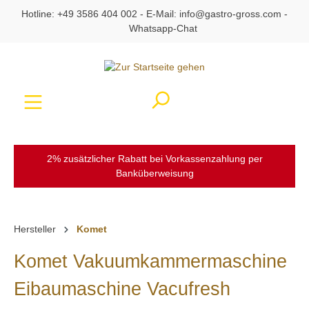
Hotline:
+49 3586 404 002
- E-Mail:
info@gastro-gross.com
-
alt springen
Whatsapp-Chat
Ware
2% zusätzlicher Rabatt bei Vorkassenzahlung per
Banküberweisung
Hersteller
Komet
Komet Vakuumkammermaschine
Eibaumaschine Vacufresh