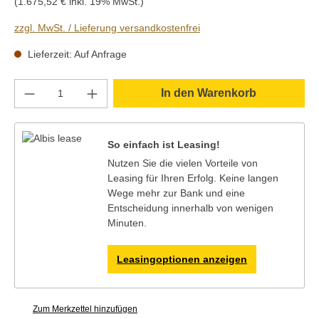
(1.675,52 € inkl. 19% MwSt.)
zzgl. MwSt. / Lieferung versandkostenfrei
Lieferzeit: Auf Anfrage
Produkt Anzahl: Gib den gewünschten Wert e
In den Warenkorb
So einfach ist Leasing!
Nutzen Sie die vielen Vorteile von
Leasing für Ihren Erfolg. Keine langen
Wege mehr zur Bank und eine
Entscheidung innerhalb von wenigen
Minuten.
Leasingoptionen anzeigen
Zum Merkzettel hinzufügen