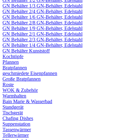
GN Behälter 1/2 GN-Behälter, Edelstahl
GN Behälter 1/3 GN-Behälter, Edelstahl
GN Behälter 2/4 GN-Behälter, Edelstahl
GN Behälter 1/6 GN-Behälter, Edelstahl
GN Behälter 2/8 GN-Behälter, Edelstahl
GN Behälter 1/9 GN-Behälter, Edelstahl
GN Behälter 2/1 GN-Behälter, Edelstahl
GN Behälter 2/3 GN-Behälter, Edelstahl
GN Behälter 1/4 GN-Behälter, Edelstahl
GN Behälter Kunststoff
Kochtöpfe
Pfannen
Bratpfannen
geschmiedete Eisenpfannen
Große Bratpfannen
Roste
WOK & Zubehör
Warmhalten
Bain Marie & Wasserbad
Standgerät
Tischgerät
Chafing Dishes
Suppenstation
Tassenwärmer
Tellerwärmer