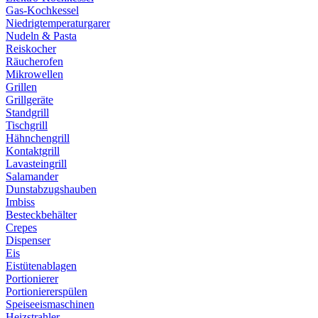
Gas-Kochkessel
Niedrigtemperaturgarer
Nudeln & Pasta
Reiskocher
Räucherofen
Mikrowellen
Grillen
Grillgeräte
Standgrill
Tischgrill
Hähnchengrill
Kontaktgrill
Lavasteingrill
Salamander
Dunstabzugshauben
Imbiss
Besteckbehälter
Crepes
Dispenser
Eis
Eistütenablagen
Portionierer
Portioniererspülen
Speiseeismaschinen
Heizstrahler