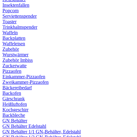
Insektenfallen
Popcorn
Serviettenspender
Toaster
Trinkhalmspender
Waffeln
Backplatten
Waffeleisen
Zubehör
Wurstwärmer
Zubehör Imbiss
Zuckerwatte
Pizzaofen
Einkammer-Pizzaofen
Zweikammer-Pizzaofen
Bäckereibedarf
Backofen
Gärschrank
Heißluftofen
Kochgeschirr
Backbleche
GN Behälter
GN Behälter Edelstahl
GN Behälter 1/1 GN-Behälter, Edelstahl