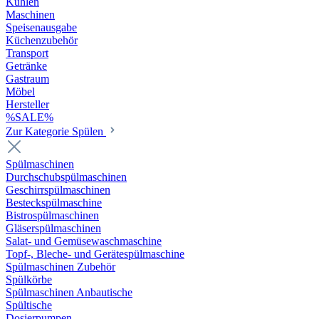
Kühlen
Maschinen
Speisenausgabe
Küchenzubehör
Transport
Getränke
Gastraum
Möbel
Hersteller
%SALE%
Zur Kategorie Spülen
Spülmaschinen
Durchschubspülmaschinen
Geschirrspülmaschinen
Besteckspülmaschine
Bistrospülmaschinen
Gläserspülmaschinen
Salat- und Gemüsewaschmaschine
Topf-, Bleche- und Gerätespülmaschine
Spülmaschinen Zubehör
Spülkörbe
Spülmaschinen Anbautische
Spültische
Dosierpumpen