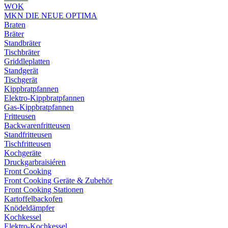
WOK
MKN DIE NEUE OPTIMA
Braten
Bräter
Standbräter
Tischbräter
Griddleplatten
Standgerät
Tischgerät
Kippbratpfannen
Elektro-Kippbratpfannen
Gas-Kippbratpfannen
Fritteusen
Backwarenfritteusen
Standfritteusen
Tischfritteusen
Kochgeräte
Druckgarbraisiéren
Front Cooking
Front Cooking Geräte & Zubehör
Front Cooking Stationen
Kartoffelbackofen
Knödeldämpfer
Kochkessel
Elektro-Kochkessel