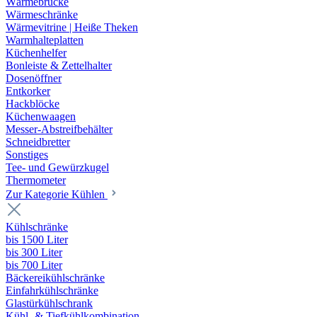
Wärmebrücke
Wärmeschränke
Wärmevitrine | Heiße Theken
Warmhalteplatten
Küchenhelfer
Bonleiste & Zettelhalter
Dosenöffner
Entkorker
Hackblöcke
Küchenwaagen
Messer-Abstreifbehälter
Schneidbretter
Sonstiges
Tee- und Gewürzkugel
Thermometer
Zur Kategorie Kühlen
Kühlschränke
bis 1500 Liter
bis 300 Liter
bis 700 Liter
Bäckereikühlschränke
Einfahrkühlschränke
Glastürkühlschrank
Kühl- & Tiefkühlkombination