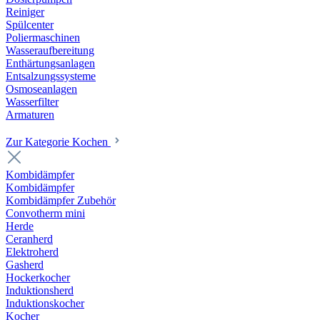
Reiniger
Spülcenter
Poliermaschinen
Wasseraufbereitung
Enthärtungsanlagen
Entsalzungssysteme
Osmoseanlagen
Wasserfilter
Armaturen
Zur Kategorie Kochen
Kombidämpfer
Kombidämpfer
Kombidämpfer Zubehör
Convotherm mini
Herde
Ceranherd
Elektroherd
Gasherd
Hockerkocher
Induktionsherd
Induktionskocher
Kocher