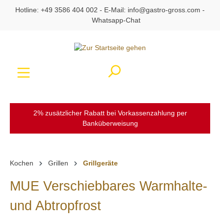
Hotline:
+49 3586 404 002
- E-Mail:
info@gastro-gross.com
-
alt springen
Whatsapp-Chat
Ware
2% zusätzlicher Rabatt bei Vorkassenzahlung per
Banküberweisung
Kochen
Grillen
Grillgeräte
MUE Verschiebbares Warmhalte-
und Abtropfrost