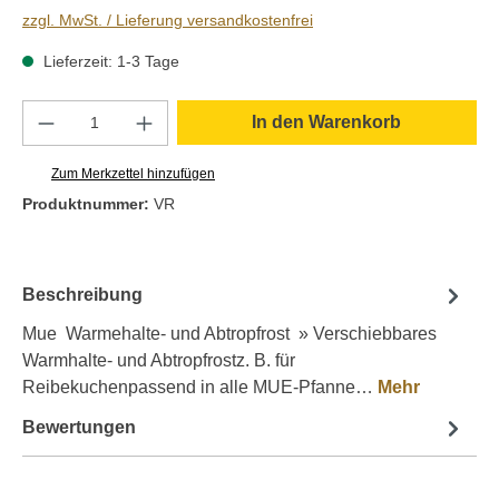
zzgl. MwSt. / Lieferung versandkostenfrei
Lieferzeit: 1-3 Tage
Produkt Anzahl: Gib den gewünschten Wert e
In den Warenkorb
Zum Merkzettel hinzufügen
Produktnummer:
VR
Beschreibung
Mue Warmehalte- und Abtropfrost » Verschiebbares
Warmhalte- und Abtropfrostz. B. für
Reibekuchenpassend in alle MUE-Pfanne…
Mehr
Bewertungen