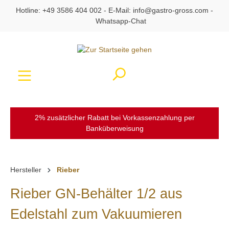
Hotline:
+49 3586 404 002
- E-Mail:
info@gastro-gross.com
-
alt springen
Whatsapp-Chat
Ware
2% zusätzlicher Rabatt bei Vorkassenzahlung per
Banküberweisung
Hersteller
Rieber
Rieber GN-Behälter 1/2 aus
Edelstahl zum Vakuumieren