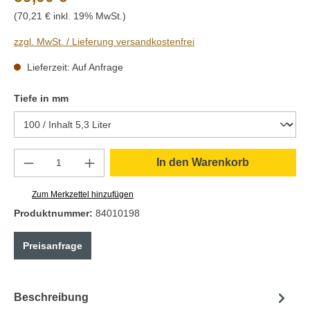
(70,21 € inkl. 19% MwSt.)
zzgl. MwSt. / Lieferung versandkostenfrei
Lieferzeit: Auf Anfrage
auswählen
Tiefe in mm
Produkt Anzahl: Gib den gewünschten Wert e
In den Warenkorb
Zum Merkzettel hinzufügen
Produktnummer:
84010198
Preisanfrage
Beschreibung