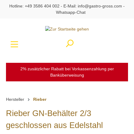
Hotline:
+49 3586 404 002
- E-Mail:
info@gastro-gross.com
-
alt springen
Whatsapp-Chat
Ware
2% zusätzlicher Rabatt bei Vorkassenzahlung per
Banküberweisung
Hersteller
Rieber
Rieber GN-Behälter 2/3
geschlossen aus Edelstahl