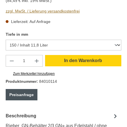
(84,49 € inkl. 19% MwSt.)
zzgl. MwSt. / Lieferung versandkostenfrei
Lieferzeit: Auf Anfrage
auswählen
Tiefe in mm
Produkt Anzahl: Gib den gewünschten Wert e
In den Warenkorb
Zum Merkzettel hinzufügen
Produktnummer:
84010114
Preisanfrage
Beschreibung
Rieber GN-Behälter 2/3 GN» aus Edelstahl / ohne