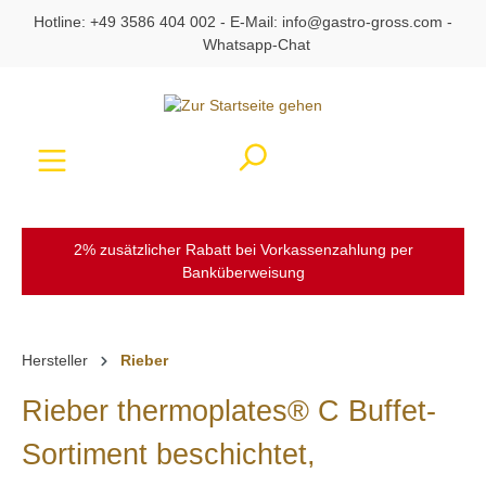
Hotline:
+49 3586 404 002
- E-Mail:
info@gastro-gross.com
-
alt springen
Whatsapp-Chat
Ware
2% zusätzlicher Rabatt bei Vorkassenzahlung per
Banküberweisung
Hersteller
Rieber
Rieber thermoplates® C Buffet-
Sortiment beschichtet,