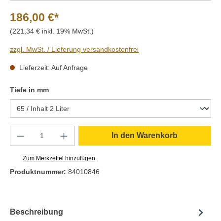
186,00 €*
(221,34 € inkl. 19% MwSt.)
zzgl. MwSt. / Lieferung versandkostenfrei
Lieferzeit: Auf Anfrage
auswählen
Tiefe in mm
Produkt Anzahl: Gib den gewünschten Wert e
In den Warenkorb
Zum Merkzettel hinzufügen
Produktnummer:
84010846
Beschreibung