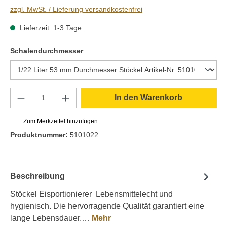
zzgl. MwSt. / Lieferung versandkostenfrei
Lieferzeit: 1-3 Tage
auswählen
Schalendurchmesser
Produkt Anzahl: Gib den gewünschten Wert e
In den Warenkorb
Zum Merkzettel hinzufügen
Produktnummer:
5101022
Beschreibung
Stöckel Eisportionierer Lebensmittelecht und
hygienisch. Die hervorragende Qualität garantiert eine
lange Lebensdauer.…
Mehr