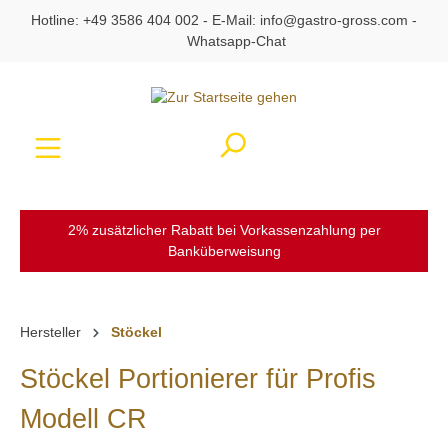
Hotline:
+49 3586 404 002
- E-Mail:
info@gastro-gross.com
-
alt springen
Whatsapp-Chat
Ware
2% zusätzlicher Rabatt bei Vorkassenzahlung per
Banküberweisung
Hersteller
Stöckel
Stöckel Portionierer für Profis
Modell CR