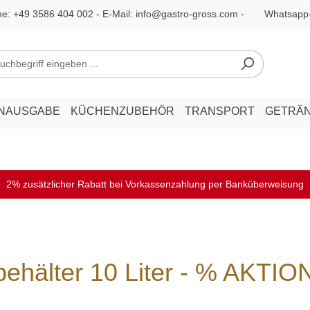
ne:
+49 3586 404 002
- E-Mail:
info@gastro-gross.com
-
Whatsapp
ENAUSGABE
KÜCHENZUBEHÖR
TRANSPORT
GETRÄ
2% zusätzlicher Rabatt bei Vorkassenzahlung per Banküberweisung
behälter 10 Liter - % AKTIO