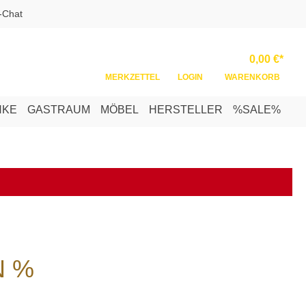
-Chat
Ware
0,00 €*
MERKZETTEL
LOGIN
WARENKORB
NKE
GASTRAUM
MÖBEL
HERSTELLER
%SALE%
N %