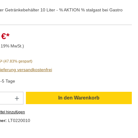
er Getränkebehälter 10 Liter - % AKTION % stalgast bei Gastro
 €*
. 19% MwSt.)
€*
(47.83% gespart)
Lieferung versandkostenfrei
2-5 Tage
Anzahl: Gib den gewünschten Wert ein oder
In den Warenkorb
tel hinzufügen
mer:
LT0220010