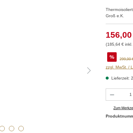
Thermoisoliert
Groß e.K.
156,00
(185,64 € inkl
%
299,00 
zzgl. MwSt. / 
Lieferzeit: 
Produkt 
Zum Merkzet
Produktnum