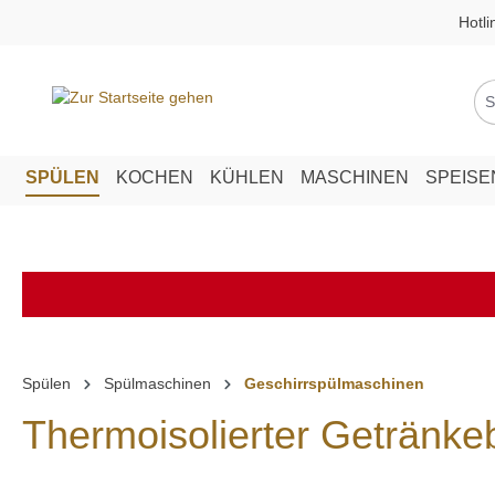
Hotli
springen
Zur Hauptnavigation springen
SPÜLEN
KOCHEN
KÜHLEN
MASCHINEN
SPEIS
Spülen
Spülmaschinen
Geschirrspülmaschinen
Thermoisolierter Getränke