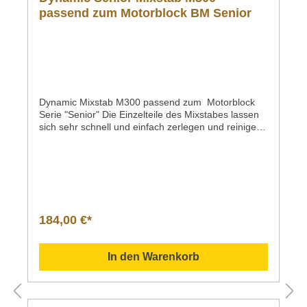
passend zum Motorblock BM Senior
Dynamic Mixstab M300 passend zum Motorblock
Serie "Senior" Die Einzelteile des Mixstabes lassen
sich sehr schnell und einfach zerlegen und reinigen.
Die Dichtung ist leicht zu wechseln; besteht aus
hochwertigem Kunststoff und ist somit
sehr langlebig. Länge: 300 mmGewicht: 0,5 Kg/ 1,1
lbs
184,00 €*
In den Warenkorb