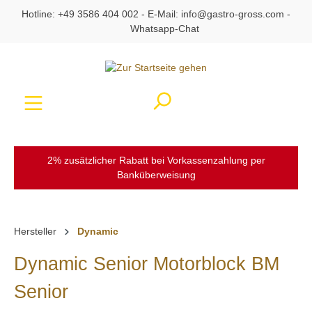
Hotline:
+49 3586 404 002
- E-Mail:
info@gastro-gross.com
-
alt springen
Whatsapp-Chat
Ware
2% zusätzlicher Rabatt bei Vorkassenzahlung per
Banküberweisung
Hersteller
Dynamic
Dynamic Senior Motorblock BM
Senior