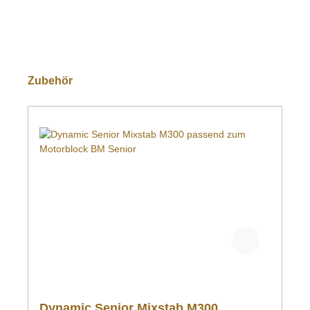
Produktgalerie überspringen
Zubehör
Dynamic Senior Mixstab M300