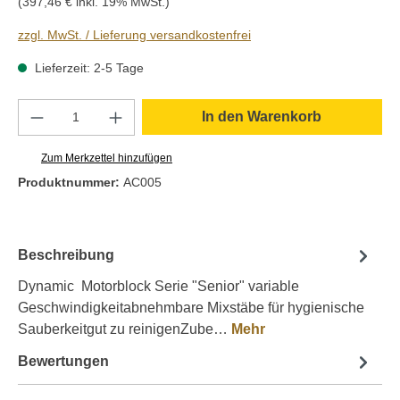
(397,46 € inkl. 19% MwSt.)
zzgl. MwSt. / Lieferung versandkostenfrei
Lieferzeit: 2-5 Tage
Produkt Anzahl: Gib den gewünschten Wert e
In den Warenkorb
Zum Merkzettel hinzufügen
Produktnummer:
AC005
Beschreibung
Dynamic Motorblock Serie "Senior" variable
Geschwindigkeitabnehmbare Mixstäbe für hygienische
Sauberkeitgut zu reinigenZube…
Mehr
Bewertungen