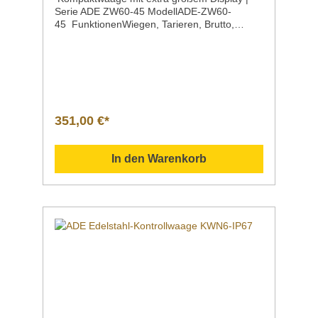
Serie ADE ZW60-45 ModellADE-ZW60-
45 FunktionenWiegen, Tarieren, Brutto,
Netto, Zählen, Prozent, SummierenFrei
programmierbare Mindest- und Höchstwerte
(Check Weighing)Minusanzeige für
Entnahmewägungen Höchstlast45
kg Ziffernschritt1 g Wiegefläche365 x 235
mm Maße365 x 365 x 135 mm Gewicht5,1
kg Eigenschaften Großes LCD-Display mit
351,00 €*
Hinterleuchtung zum schnellen und deutlichen
Ablesen, Ziffernhöhe 52 mmAbwischbare
Folientastatur mit 10er-TastaturStabiles
In den Warenkorb
KunststoffgehäuseWiegefläche aus rostfreiem
EdelstahlAbschaltautomatikNetzbetrieb (100–
240 V / 50–60 Hz)Inklusive Akku mit bis zu
100 Stunden Betriebsdauer Kompaktwaage
mit extra großem Display | Serie ADE ZW60-
45Hochwertige Kompaktwaage mit extra
großem LCD-Display und vielen Funktionen
wie, Wiegen, Tarieren, Brutto, Netto, Zählen,
Prozent und Minusfunktion. Mit Netz- und
Akkubetrieb – im Akkubetrieb bis zu 100 Std.
Betriebsdauer.