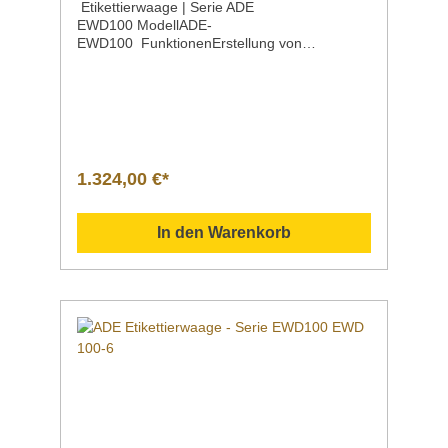
Etikettierwaage | Serie ADE
EWD100 ModellADE-
EWD100 FunktionenErstellung von
individuellen Etiketten, konform nach der
Lebensmittel-Informations-Verordnung
(LMIV)Wiegen, Tarieren,
Vorverpackungsmodus Höchstlast15
kg Ziffernschritt | g < kg > g2 < 6 > 5
g Wiegefläche380 x 270 mm Maße400 x 500
x 595 mm Gewicht8,7 kg Für Ediketten58 x 58
1.324,00 €*
mm / 500 Stück/Rolle / VPE 20 Rollen (auf
Anfrage)58 x 76 mm / 400 Stück/Rolle / VPE
20 Rollen (auf Anfrage) EigenschaftenGroßes
In den Warenkorb
Bediener-TFT-Touch-Display, 220 x 136
mmSpeicher für 2.700
ArtikelProgrammierbare Nährstoff- und
AllergenangabenEinfache Programmierung
über PC-Software (Windowsbasiert)Für
versch. Etikettengrößen: 58 x 58 mm / 58 x 76
mmDruck eines Zusatzetiketts für bspw.
Nährwerttabelle oder Zutatenliste möglich,
Barcode-DruckRückseitige Hochanzeige im
Lieferumfang enthaltenThermodrucker
grafikfähigEthernet- und WLAN-
AnbindungNetzbetrieb (100–240 V / 50–60