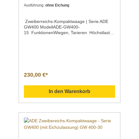
Ausführung:
ohne Eichung
Zweiberreichs-Kompaktwaage | Serie ADE
GW400 ModellADE-GW400-
15 FunktionenWiegen, Tarieren Höchstlast15
kg Ziffernschritt | g < kg > g2 < 6 >
5 Wiegefläche265 x 205 mm Maße285 x 310
x 115 mm Gewicht2,7 kg EigenschaftenIdeale
Tischwaage, auch für den Einsatz im
eichpflichtigen Kontrollbereich
geeignetHinweis: Eichung gleich mitbestellen -
nachträglich nicht mehr möglich! Einfache
230,00 €*
Bedienung über zwei TastenGroßes LCD-
Display mit Hinterleuchtung, Ziffernhöhe 20
mmStabiles KunststoffgehäuseInklusive
In den Warenkorb
Arbeitsschutzhaube für Gehäuse, Tastatur
und DisplayAbnehmbare Wiegefläche aus
rostfreiem EdelstahlAbwischbare
FolientastaturAbschaltautomatikNetzbetrieb
(100–240 V / 50–60 Hz)Einfache Akku-
Nachrüstung oder Akku-Austausch ohne
Verletzung der
Eichversiegelung Portionswaage | Serie
ADE GW400 Tischwaage mit großem