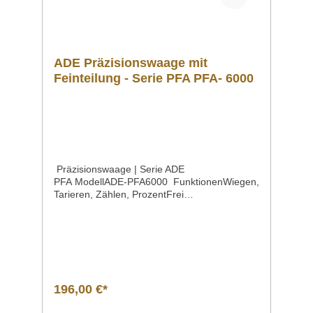
ADE Präzisionswaage mit
Feinteilung - Serie PFA PFA- 6000
Präzisionswaage | Serie ADE
PFA ModellADE-PFA6000 FunktionenWiegen,
Tarieren, Zählen, ProzentFrei
programmierbare Mindest- und Höchstwerte
(Check Weighing) Höchstlast6000
g Ziffernschritt0,01 g Wiegefläche160 x 160
mm Maße190 x 260 x 78 mm Gewicht1,5
kg EigenschaftenLCD-Display mit
Hinterleuchtung, Ziffernhöhe 17 mmStabiles
KunststoffgehäuseWiegefläche aus rostfreiem
196,00 €*
EdelstahlAbwischbare
FolientastaturAbschaltautomatikNetzbetrieb