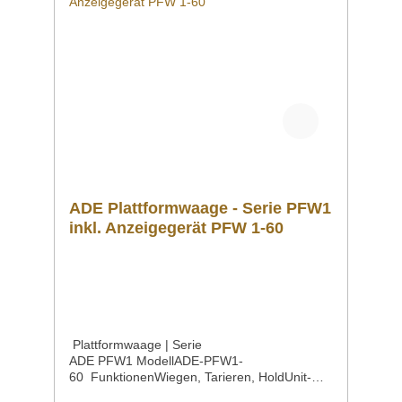
großem sowie hintergrundbeleuchteten LCD-
Display geliefert – die Ziffernhöhe beträgt 23
mm. Das Anzeigegerät mit über 2 m-
Wendelkabel ist direkt mit der Wiegebrücke
verbunden. Die Wiegefläche ist aus rostfreiem
Edelstahl gefertigt, eine Tischhalterung für das
Anzeigegerät ist im Lieferumfang enthalten.
Funktionen: Wiegen, Tarieren, Hold; Unit-
Funktion (kg / oz / lbs).
ADE Plattformwaage - Serie PFW1
inkl. Anzeigegerät PFW 1-60
Plattformwaage | Serie
ADE PFW1 ModellADE-PFW1-
60 FunktionenWiegen, Tarieren, HoldUnit-
Funktion (kg / oz / lb) Höchstlast60