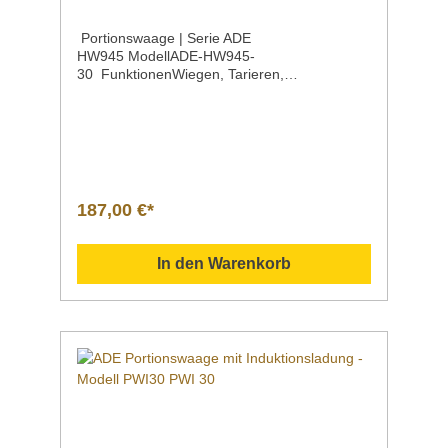
Portionswaage | Serie ADE
HW945 ModellADE-HW945-
30 FunktionenWiegen, Tarieren,
ZählenMinusanzeige für
Entnahmewägungen Höchstlast30
kg Ziffernschritt1 g
(Portionswaage) Wiegefläche260 x 215
mm Maße260 x 310 x 125 mm Gewicht3,6
kg Eigenschaften In zwei Ausführungen:als
Diätwaage (Höchstlast 3 kg / Ziffernschritt 0,1
187,00 €*
g) als Portionswaage (Höchstlast 30 kg /
Ziffernschritt 1 g)Großes LCD-Display mit
Hinterleuchtung, Ziffernhöhe 25 mmStabiles
In den Warenkorb
KunststoffgehäuseWiegefläche aus rostfreiem
EdelstahlAbschaltautomatikInklusive
Arbeitsschutzhaube für Gehäuse, Tastatur
und DisplayAbwischbare
FolientastaturNetzbetrieb (100–240 V / 50–60
Hz)Inklusive Akku mit bis zu 100 Stunden
Betriebsdauer Portionswaage | Serie ADE
HW945 Unser Klassiker für jede Küche! Ideale
Tischwaage für den Einsatz im gesamten nicht
eichpflichtigen Kontrollbereich.