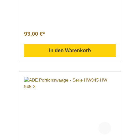
kg Ziffernschritt20 g Wiegefläche280 x
240 mm Maße280 x 240 x 53 mm Gewicht2,6
kg EigenschaftenTischhalterung für das
AnzeigegerätKomplett montierte Wägebrücke
mit großem LCD-Display, Ziffernhöhe 23 mm,
mit HintergrundbeleuchtungDirekter Anschluss
93,00 €*
zwischen Wägebrücke und Anzeigegerät über
2 m-SpiralkabelWiegefläche aus rostfreiem
EdelstahlLCD-DigitalanzeigeMit
In den Warenkorb
AbschaltautomatikBatterie-
LadestandsanzeigeBatteriebetrieb (4 x 1,5V
AAA; Batterien im Lieferumfang enthalten); mit
Netzteilanschluss Plattformwaage | Serie ADE
KPFW1Die Plattformwaage ADE PFW1 wird
mit komplett montierter Wägebrücke und
großem sowie hintergrundbeleuchteten LCD-
Display geliefert – die Ziffernhöhe beträgt 23
mm. Das Anzeigegerät mit über 2 m-
Wendelkabel ist direkt mit der Wiegebrücke
verbunden. Die Wiegefläche ist aus rostfreiem
Edelstahl gefertigt, eine Tischhalterung für das
Anzeigegerät ist im Lieferumfang enthalten.
Funktionen: Wiegen, Tarieren, Hold; Unit-
Funktion (kg / oz / lbs).