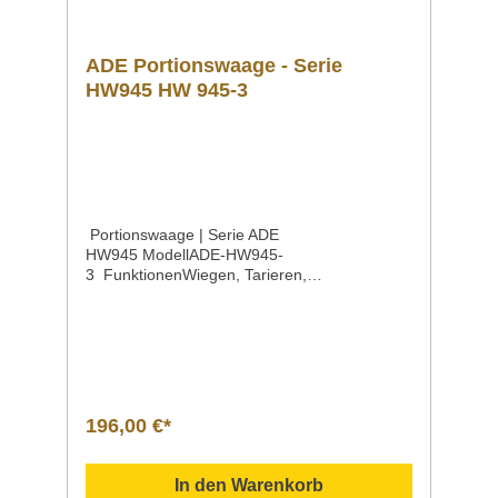
ADE Portionswaage - Serie
HW945 HW 945-3
Portionswaage | Serie ADE
HW945 ModellADE-HW945-
3 FunktionenWiegen, Tarieren,
ZählenMinusanzeige für
Entnahmewägungen Höchstlast3
kg Ziffernschritt0,1 g
(Diätwaage) Wiegefläche260 x 215
mm Maße260 x 310 x 125 mm Gewicht3,6
kg Eigenschaften In zwei Ausführungen:als
Diätwaage (Höchstlast 3 kg / Ziffernschritt 0,1
196,00 €*
g) als Portionswaage (Höchstlast 30 kg /
Ziffernschritt 1 g)Großes LCD-Display mit
Hinterleuchtung, Ziffernhöhe 25 mmStabiles
In den Warenkorb
KunststoffgehäuseWiegefläche aus rostfreiem