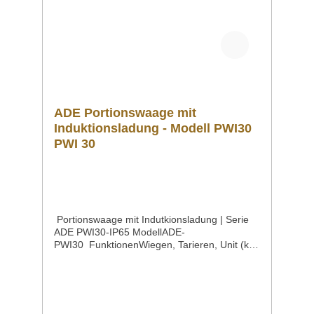
ADE Portionswaage mit
Induktionsladung - Modell PWI30
PWI 30
Portionswaage mit Indutkionsladung | Serie
ADE PWI30-IP65 ModellADE-
PWI30 FunktionenWiegen, Tarieren, Unit (kg,
g, lb, oz) Höchstlast30 kg Ziffernschritt1
g Wiegefläche328 x 258 mm Maße330 x 360
x 78 mm Gewicht4,5
kg Eigenschaften Einfache Bedienung über
zwei TastenIndividuelle Voreinstellungen