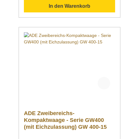
(100–240 V / 50–60 Hz) und Batteriebetrieb (6
In den Warenkorb
x 1,5V AA) Präzisionswaage mit Feinteilung |
Serie ADE PFA Robuste Präzisionswaage in
stabilem Kunststoffgehäuse mit Wiegefläche
aus Edelstahl.Weil jedes Gramm zählt ...
ADE Zweibereichs-
Kompaktwaage - Serie GW400
(mit Eichzulassung) GW 400-15