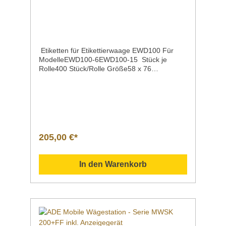
Farbwechsel in Abhängigkeit zum
programmierten Zielerreichungsgrad
anzeigen. Zahlreiche Funktionen runden
diese umfangreichen Allrounder ab.
Etiketten für Etikettierwaage EWD100 Für
ModelleEWD100-6EWD100-15 Stück je
Rolle400 Stück/Rolle Größe58 x 76
mm Verpackungseinheit1 VPE = 20 Rollen
205,00 €*
In den Warenkorb