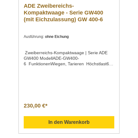
ADE Zweibereichs-
Kompaktwaage - Serie GW400
(mit Eichzulassung) GW 400-6
Ausführung:
ohne Eichung
Zweiberreichs-Kompaktwaage | Serie ADE
GW400 ModellADE-GW400-
6 FunktionenWiegen, Tarieren Höchstlast6
kg Ziffernschritt | g < kg > g1 < 3 >
2 Wiegefläche265 x 205 mm Maße285 x 310
x 115 mm Gewicht2,7 kg EigenschaftenIdeale
Tischwaage, auch für den Einsatz im
eichpflichtigen Kontrollbereich
geeignetHinweis: Eichung gleich mitbestellen -
nachträglich nicht mehr möglich! Einfache
230,00 €*
Bedienung über zwei TastenGroßes LCD-
Display mit Hinterleuchtung, Ziffernhöhe 20
mmStabiles KunststoffgehäuseInklusive
In den Warenkorb
Arbeitsschutzhaube für Gehäuse, Tastatur
und DisplayAbnehmbare Wiegefläche aus
rostfreiem EdelstahlAbwischbare