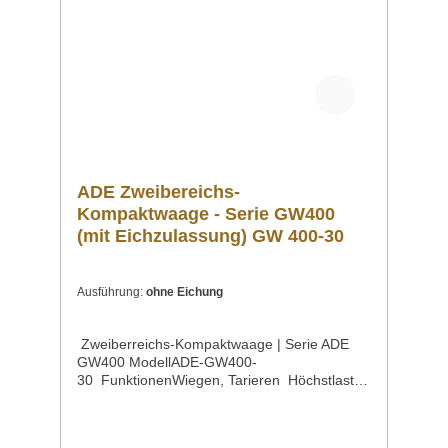
hinterleuchteten Display, ideal auch für den
Einsatz im eichpflichtigen Kontrollbereich
geeignet. Mit der einfachen Bedienung über
zwei Tasten können die Funktionen Wiegen,
Tarieren und Minusanzeige gesteuert
werden.
ADE Zweibereichs-
Kompaktwaage - Serie GW400
(mit Eichzulassung) GW 400-30
Ausführung:
ohne Eichung
Zweiberreichs-Kompaktwaage | Serie ADE
GW400 ModellADE-GW400-
30 FunktionenWiegen, Tarieren Höchstlast30
kg Ziffernschritt | g < kg > g5< 15 >
10 Wiegefläche265 x 205 mm Maße285 x 310
x 115 mm Gewicht2,7 kg EigenschaftenIdeale