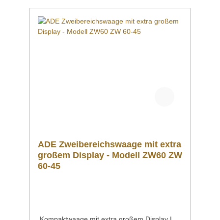
FolientastaturAbschaltautomatikNetzbetrieb
(100–240 V / 50–60 Hz)Einfache Akku-
Nachrüstung oder Akku-Austausch ohne
Verletzung der
Eichversiegelung Portionswaage | Serie
ADE GW400 Tischwaage mit großem
hinterleuchteten Display, ideal auch für den
Einsatz im eichpflichtigen Kontrollbereich
geeignet. Mit der einfachen Bedienung über
zwei Tasten können die Funktionen Wiegen,
Tarieren und Minusanzeige gesteuert
werden.
ADE Zweibereichswaage mit extra
großem Display - Modell ZW60 ZW
60-45
Kompaktwaage mit extra großem Display |