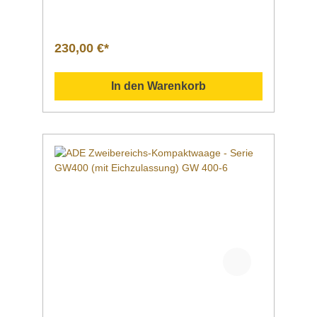
Tischwaage, auch für den Einsatz im
eichpflichtigen Kontrollbereich
geeignetHinweis: Eichung gleich mitbestellen -
nachträglich nicht mehr möglich! Einfache
230,00 €*
Bedienung über zwei TastenGroßes LCD-
Display mit Hinterleuchtung, Ziffernhöhe 20
mmStabiles KunststoffgehäuseInklusive
In den Warenkorb
Arbeitsschutzhaube für Gehäuse, Tastatur
und DisplayAbnehmbare Wiegefläche aus
rostfreiem EdelstahlAbwischbare
FolientastaturAbschaltautomatikNetzbetrieb
(100–240 V / 50–60 Hz)Einfache Akku-
Nachrüstung oder Akku-Austausch ohne
Verletzung der
Eichversiegelung Portionswaage | Serie
ADE GW400 Tischwaage mit großem
hinterleuchteten Display, ideal auch für den
Einsatz im eichpflichtigen Kontrollbereich
geeignet. Mit der einfachen Bedienung über
zwei Tasten können die Funktionen Wiegen,
Tarieren und Minusanzeige gesteuert
werden.