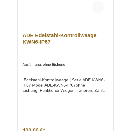
ADE Edelstahl-Kontrollwaage
KWN6-IP67
Ausführung:
ohne Eichung
Edelstahl-Kontrollwaage | Serie ADE KWN6-
IP67 ModellADE-KWN6-IP67ohne
Eichung FunktionenWiegen, Tarieren, Zählen,
Summieren im Wiege- und Stückzahlmodus,
Wechsel zwischen der Brutto-
und Nettogewichtsanzeige, Wiegen mit
Hochauflösung, Toleranzwiegen,
MengenzählungenFrei programmierbare
Mindest- und Höchstwerte (Check
Weighing)Minusanzeige für
400,00 €*