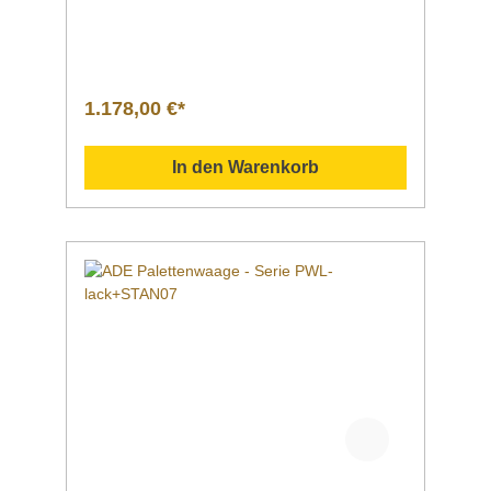
x 1.150 mm Gewicht17 kg EigenschaftenIdeal
für den mobilen EinsatzEdelstahl-Fahrwagen
mit vier Lenkrollen, zwei davon mit
Totalfeststellung, Ø 75 mmRäder mit
Kugellager und superleiser Bereifung (TPE)
1.178,00 €*
mit geringem Rollwiderstand und leichter
ManövrierfähigkeitUniverselle Nutzung des
Fahrwagens, z.B.
In den Warenkorb
ohne Wägebrücke Verstellbare Anschläge zur
Montage
verschiedener WiegeplattformenAbnehmbare
Wiegefläche aus rostfreiem
EdelstahlLackiertes Waagenunterwerk in
robuster AusführungKomplett montierte
Wägebrücke mit Digitalanzeige
im Aluminiumgehäuse mit großem LCD–
Display, Ziffernhöhe 23 mm, mit
HintergrundbeleuchtungDisplay dank
umsetzbarer Indikatorhalterung von Vorder-
und Rückseite ablesbarAbwischbare
FolientastaturNetzbetrieb (100–240 V / 50–60
Hz) und Akkubetrieb mit bis zu 60 Stunden
Betriebsdauer (Inkl. Netzteil und
Akku)Abschaltautomatik Mobile Wägestation |