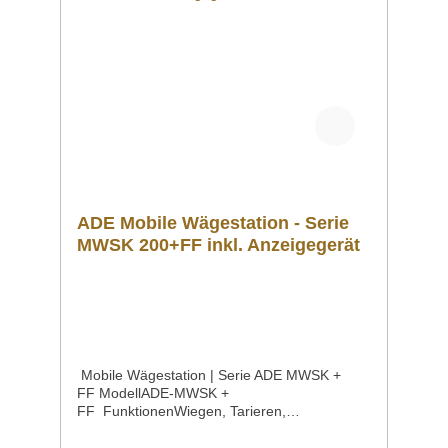
ADE Mobile Wägestation - Serie
MWSK 200+FF inkl. Anzeigegerät
Mobile Wägestation | Serie ADE MWSK +
FF ModellADE-MWSK +
FF FunktionenWiegen, Tarieren,
Hold Höchstlast200 kg Ziffernschritt50
g Wiegefläche500 x 500 mm Maße550 x 695