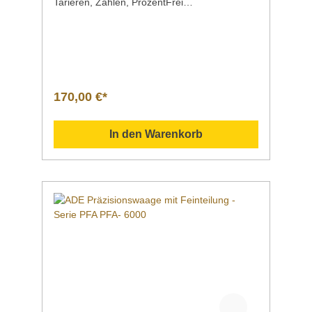
Tarieren, Zählen, ProzentFrei
programmierbare Mindest- und Höchstwerte
(Check Weighing) Höchstlast3000
g Ziffernschritt0,01 g Wiegefläche160 x 160
mm Maße190 x 260 x 78 mm Gewicht1,5
kg EigenschaftenLCD-Display mit
Hinterleuchtung, Ziffernhöhe 17 mmStabiles
KunststoffgehäuseWiegefläche aus rostfreiem
170,00 €*
EdelstahlAbwischbare
FolientastaturAbschaltautomatikMit
Windschutz bei Modell PFA1000Netzbetrieb
In den Warenkorb
(100–240 V / 50–60 Hz) und Batteriebetrieb (6
x 1,5V AA) Präzisionswaage mit Feinteilung |
Serie ADE PFA Robuste Präzisionswaage in
stabilem Kunststoffgehäuse mit Wiegefläche
aus Edelstahl.Weil jedes Gramm zählt ...