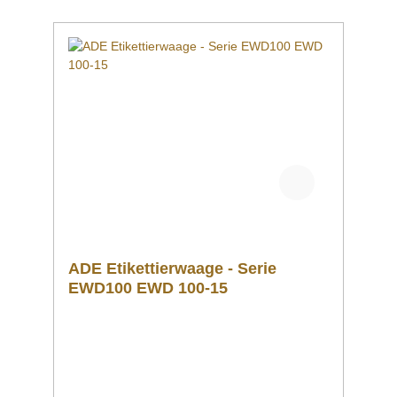
Betriebsdauer Edelstahl-Kompaktwaage |
Serie ADE PWN5-IP67Handliche
Kompaktwaage im robusten Edelstahlgehäuse
mit einer hohen Schutzart IP67. Die einfache
Bedienung über wenige Tasten, die
Funktionen Wiegen, Tarieren, frei
programmierbare Mindest- und Höchstwerte
für Kontrollwägungen mit akustischer
Unterstützung sowie die Minusanzeige für
Entnahmewiegungen machen sie zu einer
beliebten Edelstahl-Kompaktwaage von ADE.
ADE Etikettierwaage - Serie
EWD100 EWD 100-15