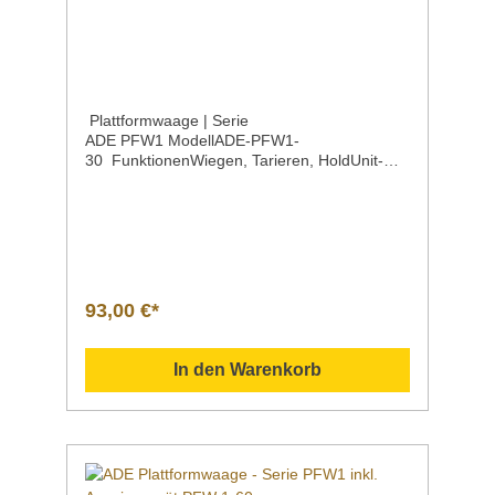
Programmierung über PC-Software,
Thermodrucker grafikfähig, verschiedene
Etikettengrößen: 58 x 58 mm / 58 x 76 mm,
Druck eines Zusatzetiketts für bspw.
Nährwerttabelle oder Zutatenliste möglich.
Plattformwaage | Serie
ADE PFW1 ModellADE-PFW1-
30 FunktionenWiegen, Tarieren, HoldUnit-
Funktion (kg / oz / lb) Höchstlast30
kg Ziffernschritt10 g Wiegefläche280 x
240 mm Maße280 x 240 x 53 mm Gewicht2,6
kg EigenschaftenTischhalterung für das
AnzeigegerätKomplett montierte Wägebrücke
mit großem LCD-Display, Ziffernhöhe 23 mm,
mit HintergrundbeleuchtungDirekter Anschluss
93,00 €*
zwischen Wägebrücke und Anzeigegerät über
2 m-SpiralkabelWiegefläche aus rostfreiem
EdelstahlLCD-DigitalanzeigeMit
In den Warenkorb
AbschaltautomatikBatterie-
LadestandsanzeigeBatteriebetrieb (4 x 1,5V
AAA; Batterien im Lieferumfang enthalten); mit
Netzteilanschluss Plattformwaage | Serie ADE
KPFW1Die Plattformwaage ADE PFW1 wird
mit komplett montierter Wägebrücke und