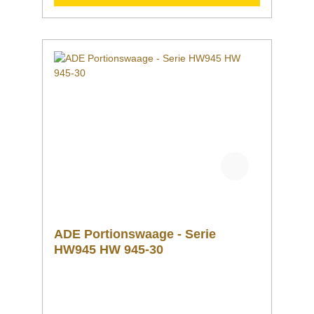
EdelstahlAbschaltautomatikInklusive
Arbeitsschutzhaube für Gehäuse, Tastatur
und DisplayAbwischbare
FolientastaturNetzbetrieb (100–240 V / 50–60
Hz)Inklusive Akku mit bis zu 100 Stunden
Betriebsdauer Portionswaage | Serie ADE
HW945 Unser Klassiker für jede Küche! Ideale
Tischwaage für den Einsatz im gesamten nicht
eichpflichtigen Kontrollbereich.
ADE Portionswaage - Serie
HW945 HW 945-30