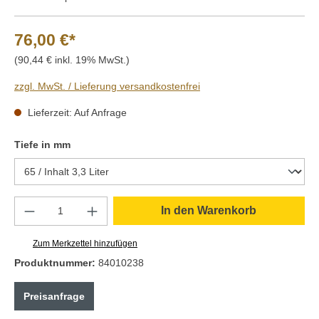
76,00 €*
(90,44 € inkl. 19% MwSt.)
zzgl. MwSt. / Lieferung versandkostenfrei
Lieferzeit: Auf Anfrage
auswählen
Tiefe in mm
Produkt Anzahl: Gib den gewünschten Wert e
In den Warenkorb
Zum Merkzettel hinzufügen
Produktnummer:
84010238
Preisanfrage