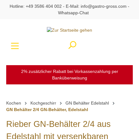
Hotline:
+49 3586 404 002
- E-Mail:
info@gastro-gross.com
-
alt springen
Whatsapp-Chat
Ware
2% zusätzlicher Rabatt bei Vorkassenzahlung per
Banküberweisung
Kochen
Kochgeschirr
GN Behälter Edelstahl
GN Behälter 2/4 GN-Behälter, Edelstahl
Rieber GN-Behälter 2/4 aus
Edelstahl mit versenkbaren